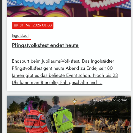
31
. Mai 2026 08:00
notes
Ingolstadt
Pfingstvolksfest endet heute
Endspurt beim Jubiläums-Volksfest. Das Ingolstädter
Pfingstvolksfest geht heute Abend zu Ende, seit 80
Jahren gibt es das beliebte Event schon. Noch bis 23
Uhr kann man Bierzelte, Fahrgeschäfte und …
Foto: Johanniter OV Ingolstadt