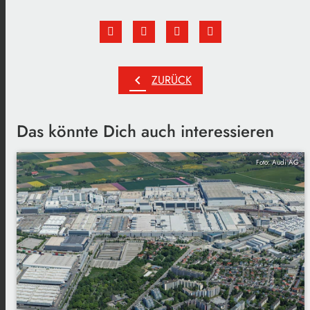
chevron_left
ZURÜCK
Das könnte Dich auch interessieren
Foto: Audi AG