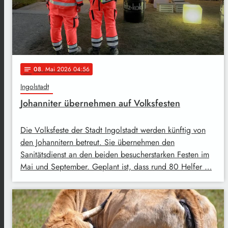
08
. Mai 2026 04:56
notes
Ingolstadt
Johanniter übernehmen auf Volksfesten
Die Volksfeste der Stadt Ingolstadt werden künftig von
den Johannitern betreut. Sie übernehmen den
Sanitätsdienst an den beiden besucherstarken Festen im
Mai und September. Geplant ist, dass rund 80 Helfer …