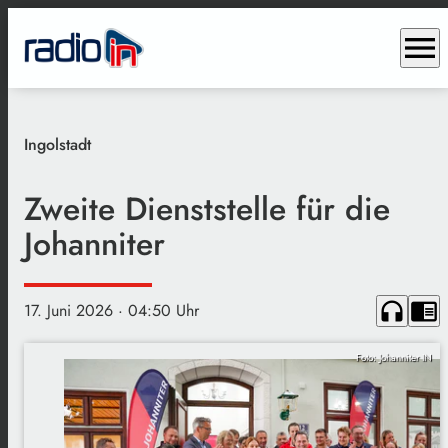
menu
Ingolstadt
Zweite Dienststelle für die
Johanniter
headphones
chrome_reader_mode
17. Juni 2026
· 04:50 Uhr
Foto: Johanniter IN