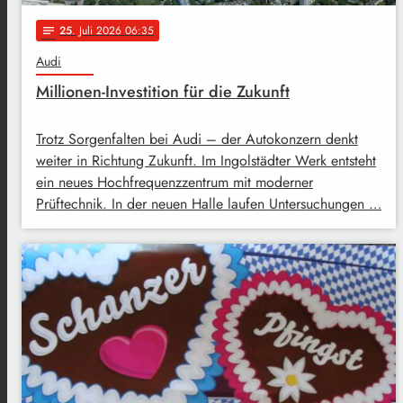
25
. Juli 2026 06:35
notes
Audi
Millionen-Investition für die Zukunft
Trotz Sorgenfalten bei Audi – der Autokonzern denkt
weiter in Richtung Zukunft. Im Ingolstädter Werk entsteht
ein neues Hochfrequenzzentrum mit moderner
Prüftechnik. In der neuen Halle laufen Untersuchungen …