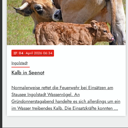
04
. April 2026 06:34
notes
Ingolstadt
Kalb in Seenot
Normalerweise rettet die Feuerwehr bei Einsätzen am
Stausee Ingolstadt Wasservögel. An
Gründonnerstagabend handelte es sich allerdings um ein
im Wasser treibendes Kalb. Die Einsatzkräfte konnten …