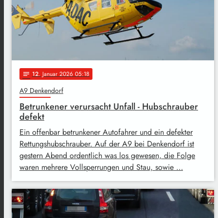
12
. Januar 2026 05:18
notes
A9 Denkendorf
Betrunkener verursacht Unfall - Hubschrauber
defekt
Ein offenbar betrunkener Autofahrer und ein defekter
Rettungshubschrauber. Auf der A9 bei Denkendorf ist
gestern Abend ordentlich was los gewesen, die Folge
waren mehrere Vollsperrungen und Stau, sowie …