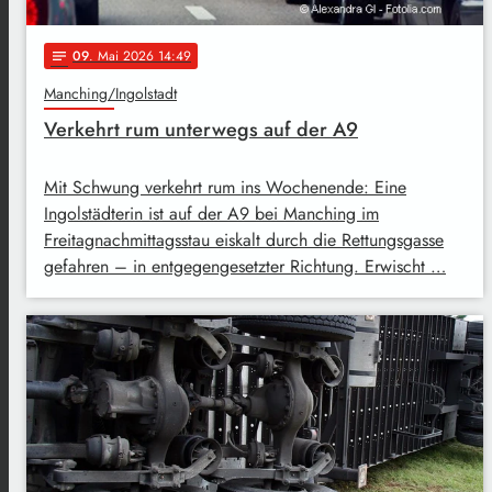
09
. Mai 2026 14:49
notes
Manching/Ingolstadt
Verkehrt rum unterwegs auf der A9
Mit Schwung verkehrt rum ins Wochenende: Eine
Ingolstädterin ist auf der A9 bei Manching im
Freitagnachmittagsstau eiskalt durch die Rettungsgasse
gefahren – in entgegengesetzter Richtung. Erwischt …