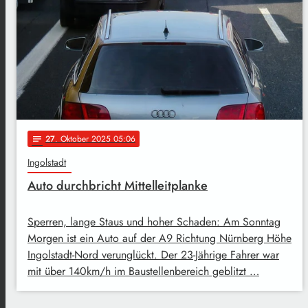
27
. Oktober 2025 05:06
notes
Ingolstadt
Auto durchbricht Mittelleitplanke
Sperren, lange Staus und hoher Schaden: Am Sonntag
Morgen ist ein Auto auf der A9 Richtung Nürnberg Höhe
Ingolstadt-Nord verunglückt. Der 23-Jährige Fahrer war
mit über 140km/h im Baustellenbereich geblitzt …