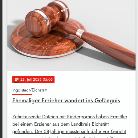
23
. Juli 2026 05:05
notes
Ingolstadt/Eichstätt
Ehemaliger Erzieher wandert ins Gefängnis
Zehntausende Dateien mit Kinderpornos haben Ermittler
bei einem Erzieher aus dem Landkreis Eichstätt
gefunden. Der 58-Jährige musste sich dafür vor Gericht