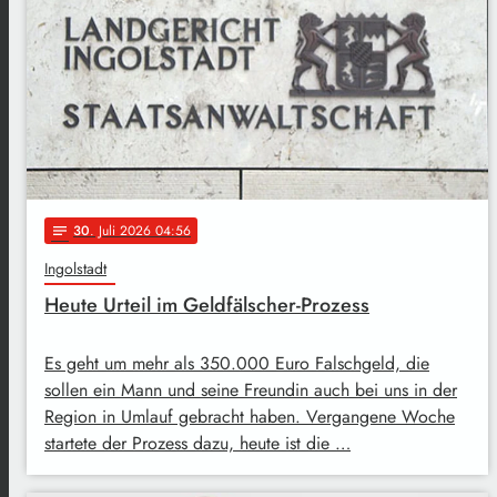
30
. Juli 2026 04:56
notes
Ingolstadt
Heute Urteil im Geldfälscher-Prozess
Es geht um mehr als 350.000 Euro Falschgeld, die
sollen ein Mann und seine Freundin auch bei uns in der
Region in Umlauf gebracht haben. Vergangene Woche
startete der Prozess dazu, heute ist die …