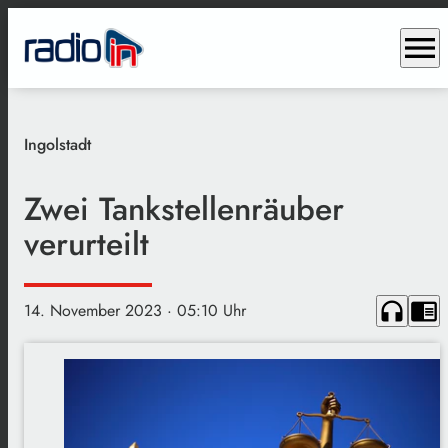
menu
Ingolstadt
Zwei Tankstellenräuber
verurteilt
headphones
chrome_reader_mode
14. November 2023
· 05:10 Uhr