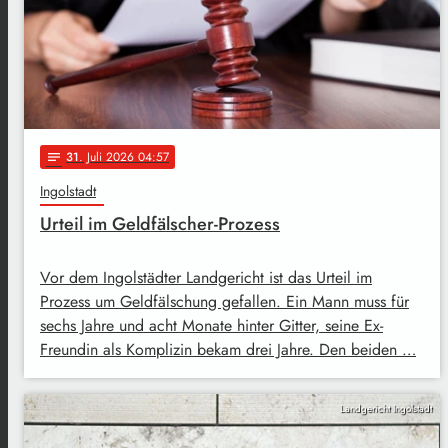
31
. Juli 2026 04:57
notes
Ingolstadt
Urteil im Geldfälscher-Prozess
Vor dem Ingolstädter Landgericht ist das Urteil im
Prozess um Geldfälschung gefallen. Ein Mann muss für
sechs Jahre und acht Monate hinter Gitter, seine Ex-
Freundin als Komplizin bekam drei Jahre. Den beiden …
Landgericht Ingolstadt