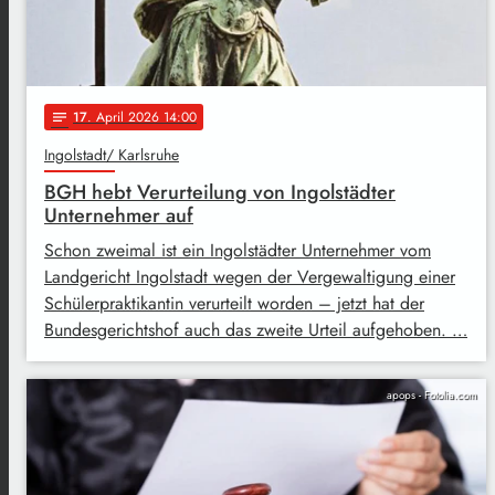
17
. April 2026 14:00
notes
Ingolstadt/ Karlsruhe
BGH hebt Verurteilung von Ingolstädter
Unternehmer auf
Schon zweimal ist ein Ingolstädter Unternehmer vom
Landgericht Ingolstadt wegen der Vergewaltigung einer
Schülerpraktikantin verurteilt worden – jetzt hat der
Bundesgerichtshof auch das zweite Urteil aufgehoben. …
apops - Fotolia.com