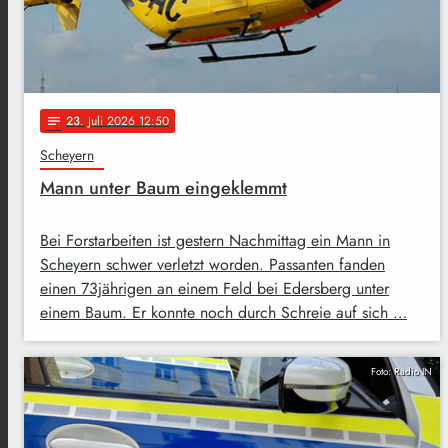
23
. Juli 2026 12:50
notes
Scheyern
Mann unter Baum eingeklemmt
Bei Forstarbeiten ist gestern Nachmittag ein Mann in
Scheyern schwer verletzt worden. Passanten fanden
einen 73jährigen an einem Feld bei Edersberg unter
einem Baum. Er konnte noch durch Schreie auf sich …
Foto: Radio IN