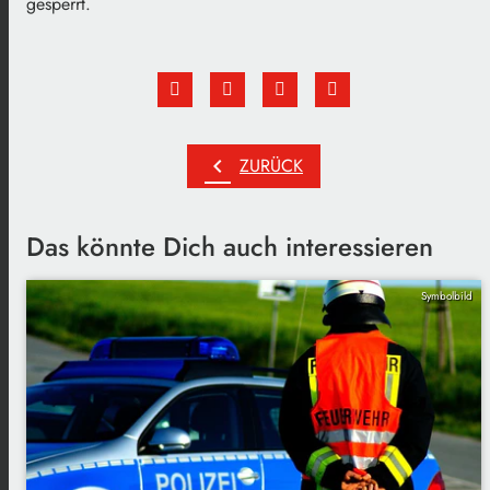
gesperrt.
chevron_left
ZURÜCK
Das könnte Dich auch interessieren
Symbolbild