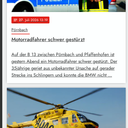
27
. Juli 2026 13:19
notes
Pörnbach
Motorradfahrer schwer gestürzt
Auf der B 13 zwischen Pörnbach und Pfaffenhofen ist
gestern Abend ein Motorradfahrer schwer gestürzt. Der
35jährige geriet aus unbekannter Ursache auf gerader
Strecke ins Schlingern und konnte die BMW nicht …