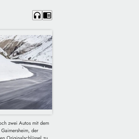
headphones
chrome_reader_mode
woch zwei Autos mit dem
n Gaimersheim, der
en Originalschlüssel zu