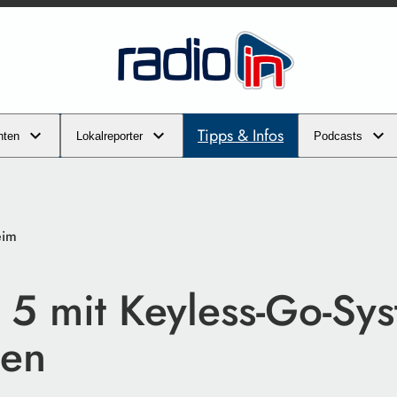
Tipps & Infos
hten
Lokalreporter
Podcasts
eim
 5 mit Keyless-Go-Sy
len