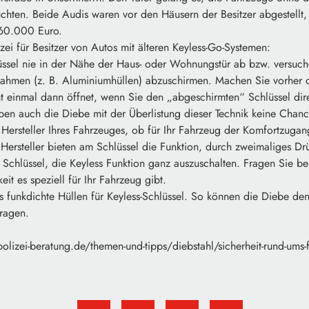
üchten. Beide Audis waren vor den Häusern der Besitzer abgestellt,
60.000 Euro.
izei für Besitzer von Autos mit älteren Keyless-Go-Systemen:
ssel nie in der Nähe der Haus- oder Wohnungstür ab bzw. versuch
hmen (z. B. Aluminiumhüllen) abzuschirmen. Machen Sie vorher d
ht einmal dann öffnet, wenn Sie den „abgeschirmten“ Schlüssel dir
ben auch die Diebe mit der Überlistung dieser Technik keine Chanc
ersteller Ihres Fahrzeuges, ob für Ihr Fahrzeug der Komfortzugang
ersteller bieten am Schlüssel die Funktion, durch zweimaliges Dr
 Schlüssel, die Keyless Funktion ganz auszuschalten. Fragen Sie bei
it es speziell für Ihr Fahrzeug gibt.
 funkdichte Hüllen für Keyless-Schlüssel. So können die Diebe den
tragen.
olizei-beratung.de/themen-und-tipps/diebstahl/sicherheit-rund-ums-