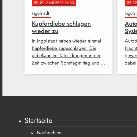
21
. April 2026 14:33
19
notes
notes
Ingolstadt
Ingolst
Kupferdiebe schlagen
Auto
wieder zu
Syst
In Ingolstadt haben wieder einmal
Autod
Kupferdiebe zugeschlagen. Die
Nacht
unbekannten Täter drangen in der
gewes
Zeit zwischen Sonntagmittag und …
dabei
Startseite
Nachrichten