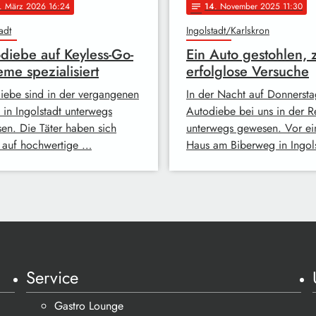
. März 2026 16:24
14
. November 2025 11:30
notes
adt
Ingolstadt/Karlskron
diebe auf Keyless-Go-
Ein Auto gestohlen, 
eme spezialisiert
erfolglose Versuche
iebe sind in der vergangenen
In der Nacht auf Donnersta
 in Ingolstadt unterwegs
Autodiebe bei uns in der R
en. Die Täter haben sich
unterwegs gewesen. Vor e
 auf hochwertige …
Haus am Biberweg in Ingol
Service
Gastro Lounge