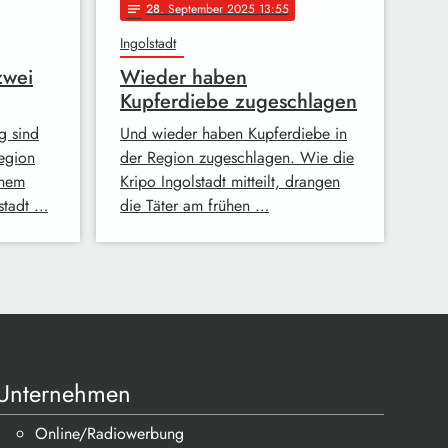
28
. September 2025 13:55
notes
Ingolstadt
zwei
Wieder haben
Kupferdiebe zugeschlagen
g sind
Und wieder haben Kupferdiebe in
egion
der Region zugeschlagen. Wie die
inem
Kripo Ingolstadt mitteilt, drangen
stadt …
die Täter am frühen …
Unternehmen
Online/Radiowerbung