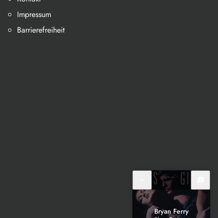
Impressum
Barrierefreiheit
expand_more
library_music
Bryan Ferry