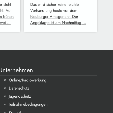
r steht
Das wird sicher keine leichte
ht. Vor
Verhandlung heute vor dem
m frühen
Neuburger Amtsgericht. Der
zwei …
Angeklagte ist am Nachmittag …
Unternehmen
Online/Radiowerbung
Datenschutz
Jugendschutz
Teilnahmebedingungen
Kontakt