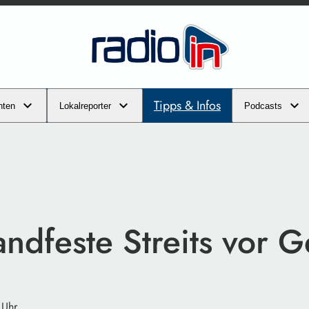
Tipps & Infos
hten
Lokalreporter
Podcasts
ndfeste Streits vor G
 Uhr