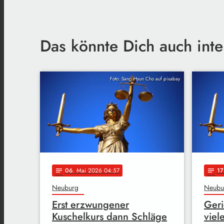
Das könnte Dich auch inte
Foto: Sang Hyun Cho auf pixabay
06
. Mai 2026 04:57
17
notes
notes
Neuburg
Neubu
Erst erzwungener
Geri
Kuschelkurs dann Schläge
viel