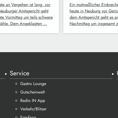
ste an Vergehen ist lang, vor
Ein mutmaßlicher Einbreche
euburger Amtsgericht geht
heute in Neuburg vor Geric
ute Vormittag um teils schwere
dem Amtsgericht geht es a
tähle. Dem Angeklagten …
Nachmittag um insgesamt 
Service
Gastro Lounge
Gutscheinwelt
Radio IN App
Verkehr/Blitzer
Empfang