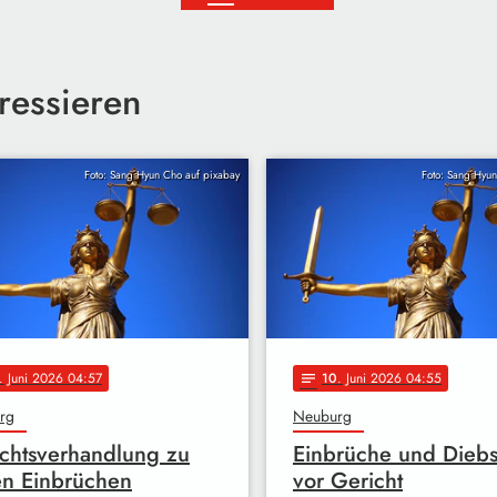
ressieren
Foto: Sang Hyun Cho auf pixabay
Foto: Sang Hyun
. Juni 2026 04:57
10
. Juni 2026 04:55
notes
rg
Neuburg
chtsverhandlung zu
Einbrüche und Diebs
en Einbrüchen
vor Gericht