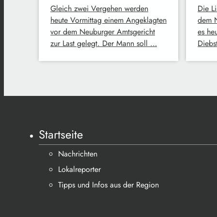
Gleich zwei Vergehen werden
Die Li
heute Vormittag einem Angeklagten
dem N
vor dem Neuburger Amtsgericht
es he
zur Last gelegt. Der Mann soll …
Diebs
Startseite
Nachrichten
Lokalreporter
Tipps und Infos aus der Region