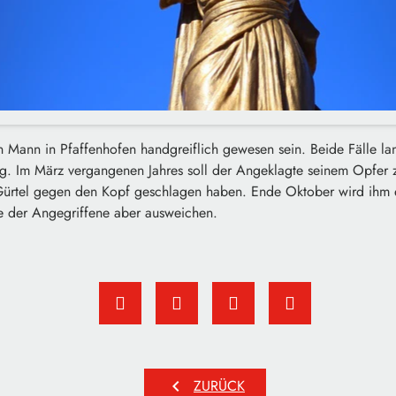
in Mann in Pfaffenhofen handgreiflich gewesen sein. Beide Fälle l
g. Im März vergangenen Jahres soll der Angeklagte seinem Opfer z
ürtel gegen den Kopf geschlagen haben. Ende Oktober wird ihm e
te der Angegriffene aber ausweichen.
chevron_left
ZURÜCK