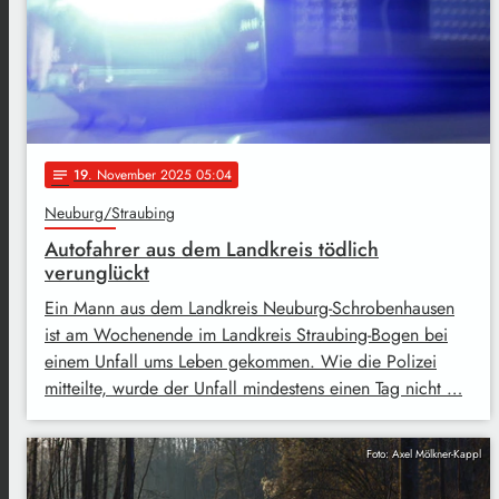
19
. November 2025 05:04
notes
Neuburg/Straubing
Autofahrer aus dem Landkreis tödlich
verunglückt
Ein Mann aus dem Landkreis Neuburg-Schrobenhausen
ist am Wochenende im Landkreis Straubing-Bogen bei
einem Unfall ums Leben gekommen. Wie die Polizei
mitteilte, wurde der Unfall mindestens einen Tag nicht …
Foto: Axel Mölkner-Kappl