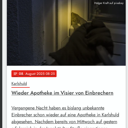
Holger Kraft auf pixabay
08
. August 2025 08:25
notes
Karlshuld
Wieder Apotheke im Visier von Einbrechern
Vergangene Nacht haben es bislang unbekannte
Einbrecher schon wieder auf eine Apotheke in Karlshuld
abgesehen. Nachdem bereits von Mittwoch auf gestern