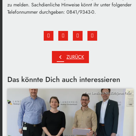
zu melden. Sachdienliche Hinweise könnt ihr unter folgender
Telefonnummer durchgeben: 0841/9343-0.
chevron_left
ZURÜCK
Das könnte Dich auch interessieren
Foto: Landkreis ND-SOB/Jonas Faller