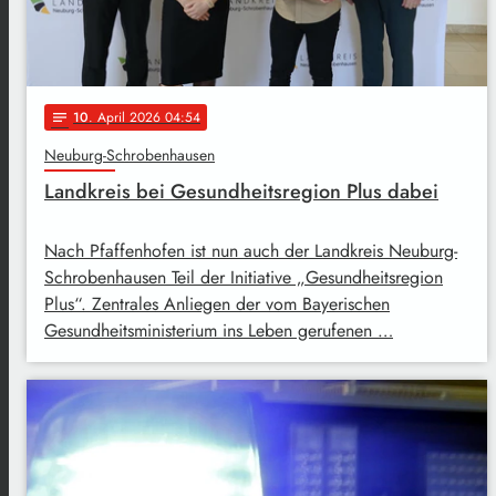
10
. April 2026 04:54
notes
Neuburg-Schrobenhausen
Landkreis bei Gesundheitsregion Plus dabei
Nach Pfaffenhofen ist nun auch der Landkreis Neuburg-
Schrobenhausen Teil der Initiative „Gesundheitsregion
Plus“. Zentrales Anliegen der vom Bayerischen
Gesundheitsministerium ins Leben gerufenen …