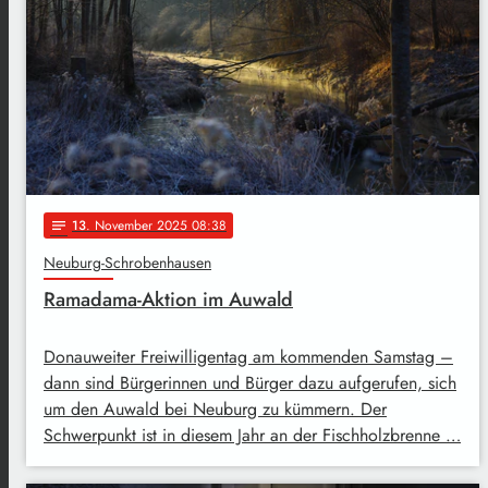
13
. November 2025 08:38
notes
Neuburg-Schrobenhausen
Ramadama-Aktion im Auwald
Donauweiter Freiwilligentag am kommenden Samstag –
dann sind Bürgerinnen und Bürger dazu aufgerufen, sich
um den Auwald bei Neuburg zu kümmern. Der
Schwerpunkt ist in diesem Jahr an der Fischholzbrenne …