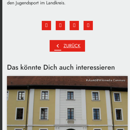
den Jugendsport im Landkreis.
chevron_left
ZURÜCK
Das könnte Dich auch interessieren
Rufus46@Wikimedia Commons