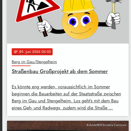
01
. Juni 2026 05:02
notes
Berg im Gau/Stengelheim
Straßenbau Großprojekt ab dem Sommer
Es könnte eng werden, voraussichtlich im Sommer
beginnen die Bauarbeiten auf der Staatsstraße zwischen
Berg im Gau und Stengelheim. Los geht’s mit dem Bau
eines Geh- und Radwegs, zudem wird die Straße …
Rufus46@Wikimedia Commons