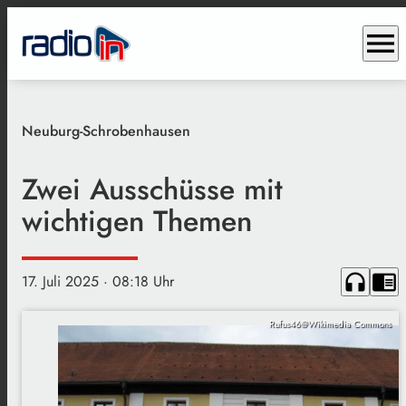
menu
Neuburg-Schrobenhausen
Zwei Ausschüsse mit
wichtigen Themen
headphones
chrome_reader_mode
17. Juli 2025
· 08:18 Uhr
Rufus46@Wikimedia Commons