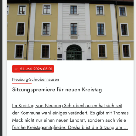
21
. Mai 2026 05:01
notes
Neuburg-Schrobenhausen
Sitzungspremiere für neuen Kreistag
Im Kreistag von Neuburg-Schrobenhausen hat sich seit
der Kommunalwahl einiges verändert. Es gibt mit Thomas
Mack nicht nur einen neuen Landrat, sondern auch viele
frische Kreistagsmitglieder. Deshalb ist die Sitzung am …