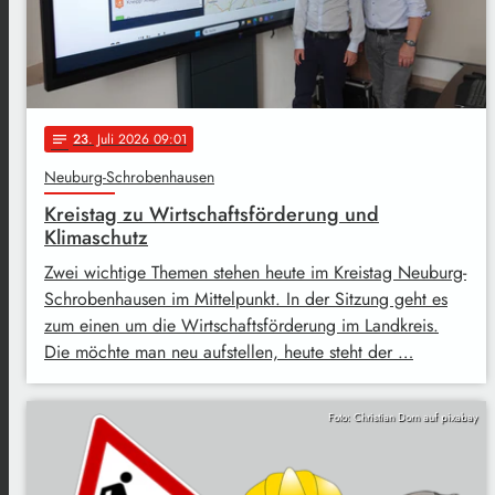
23
. Juli 2026 09:01
notes
Neuburg-Schrobenhausen
Kreistag zu Wirtschaftsförderung und
Klimaschutz
Zwei wichtige Themen stehen heute im Kreistag Neuburg-
Schrobenhausen im Mittelpunkt. In der Sitzung geht es
zum einen um die Wirtschaftsförderung im Landkreis.
Die möchte man neu aufstellen, heute steht der …
Foto: Christian Dorn auf pixabay