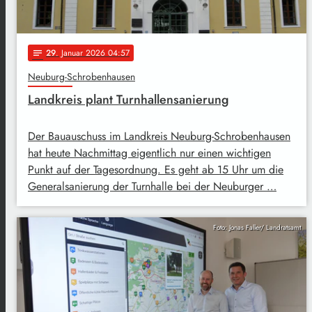
29
. Januar 2026 04:57
notes
Neuburg-Schrobenhausen
Landkreis plant Turnhallensanierung
Der Bauauschuss im Landkreis Neuburg-Schrobenhausen
hat heute Nachmittag eigentlich nur einen wichtigen
Punkt auf der Tagesordnung. Es geht ab 15 Uhr um die
Generalsanierung der Turnhalle bei der Neuburger …
Foto: Jonas Faller/ Landratsamt