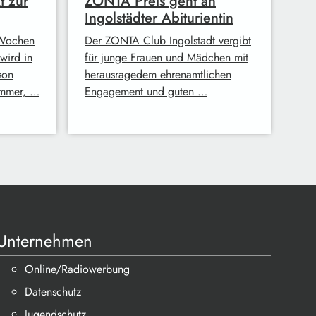
t zur
ZONTA Preis geht an
Ingolstädter Abiturientin
s Wochen
Der ZONTA Club Ingolstadt vergibt
wird in
für junge Frauen und Mädchen mit
son
herausragedem ehrenamtlichen
ommer, …
Engagement und guten …
Unternehmen
Online/Radiowerbung
Datenschutz
Jugendschutz