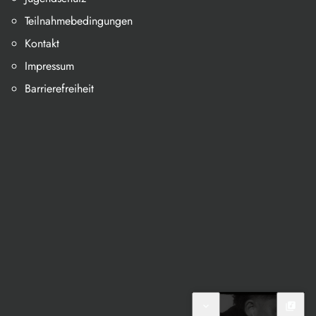
Teilnahmebedingungen
Kontakt
Impressum
Barrierefreiheit
expand_more
library_music