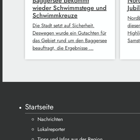
Baggersee bekommt
Nord
wieder Schwimmstege und
Jubi
Schwimmkreuze
Nordbr
Die Stadt setzt auf Sicherheit.
diese
Deswegen wurde ein Gutachten für
Highl
das Gebiet rund um den Baggersee
Samst
beauftragt, die Ergebnisse …
Startseite
Nachrichten
Lokalreporter
Tipps und Infos aus der Region