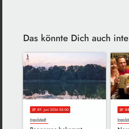
Das könnte Dich auch inte
01
. Juni 2026 05:00
0
notes
notes
Ingolstadt
Ingolst