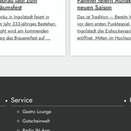
bräu lädt zum
Panther feiern Auftak
läumsfest
neuen Saison
äu in Ingolstadt feiert in
Das ist Tradition – Bereit
m Jahr 333-jähriges Bestehen.
vor dem ersten Punktespiel 
ight wird am kommenden
Ingolstadt die Eishockeysai
ag das Brauereifest auf …
eröffnet. Mitten im Hochs
Service
Gastro Lounge
Gutscheinwelt
Radio IN App