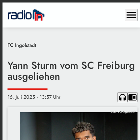
menu
FC Ingolstadt
Yann Sturm vom SC Freiburg
ausgeliehen
headphones
chrome_reader_mode
16. Juli 2025
· 13:57 Uhr
Foto: FC Ingolstadt