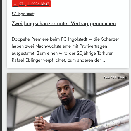
27
. Juli 2026 16:47
notes
FC Ingolstadt
Zwei Jungschanzer unter Vertrag genommen
Doppelte Premiere beim FC Ingolstadt – die Schanzer
haben zwei Nachwuchstalente mit Profiverträgen
ausgestattet. Zum einen wird der 20jährige Torhüter
Rafael Eßlinger verpflichtet, zum anderen der …
Foto: FC Ingolstadt