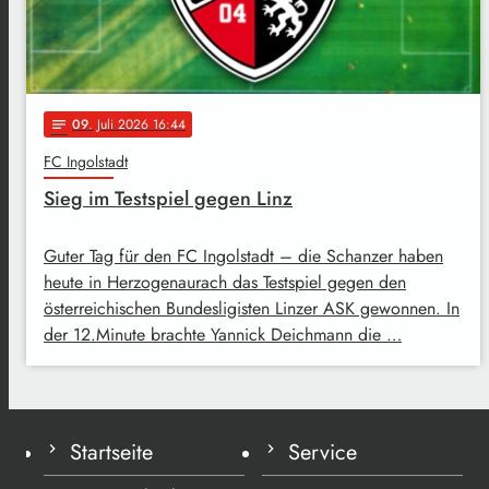
09
. Juli 2026 16:44
notes
FC Ingolstadt
Sieg im Testspiel gegen Linz
Guter Tag für den FC Ingolstadt – die Schanzer haben
heute in Herzogenaurach das Testspiel gegen den
österreichischen Bundesligisten Linzer ASK gewonnen. In
der 12.Minute brachte Yannick Deichmann die …
Startseite
Service