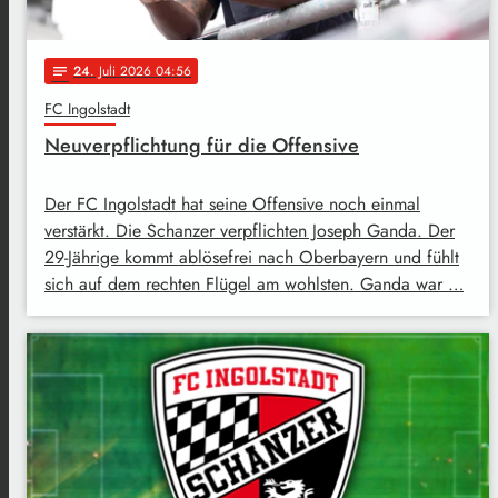
24
. Juli 2026 04:56
notes
FC Ingolstadt
Neuverpflichtung für die Offensive
Der FC Ingolstadt hat seine Offensive noch einmal
verstärkt. Die Schanzer verpflichten Joseph Ganda. Der
29-Jährige kommt ablösefrei nach Oberbayern und fühlt
sich auf dem rechten Flügel am wohlsten. Ganda war …