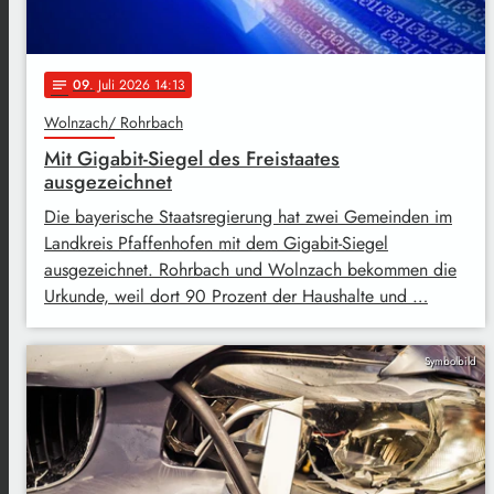
09
. Juli 2026 14:13
notes
Wolnzach/ Rohrbach
Mit Gigabit-Siegel des Freistaates
ausgezeichnet
Die bayerische Staatsregierung hat zwei Gemeinden im
Landkreis Pfaffenhofen mit dem Gigabit-Siegel
ausgezeichnet. Rohrbach und Wolnzach bekommen die
Urkunde, weil dort 90 Prozent der Haushalte und …
Symbolbild