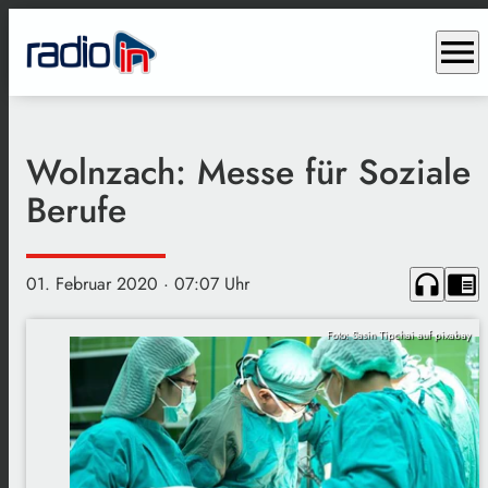
menu
Wolnzach: Messe für Soziale
Berufe
headphones
chrome_reader_mode
01. Februar 2020
· 07:07 Uhr
Foto: Sasin Tipchai auf pixabay