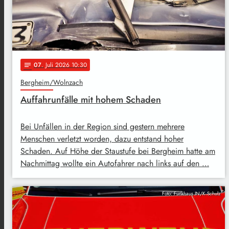
07
. Juli 2026 10:30
notes
Bergheim/Wolnzach
Auffahrunfälle mit hohem Schaden
Bei Unfällen in der Region sind gestern mehrere
Menschen verletzt worden, dazu entstand hoher
Schaden. Auf Höhe der Staustufe bei Bergheim hatte am
Nachmittag wollte ein Autofahrer nach links auf den …
Foto: Funkhaus IN/K.Schulz