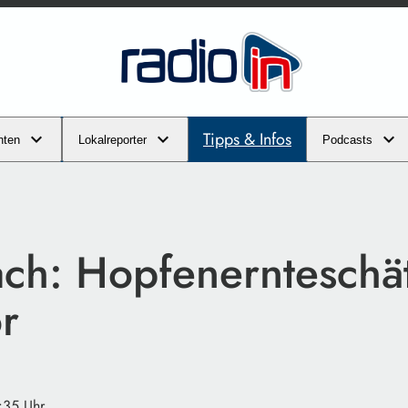
Tipps & Infos
hten
Lokalreporter
Podcasts
ch: Hopfenernteschä
or
:35 Uhr