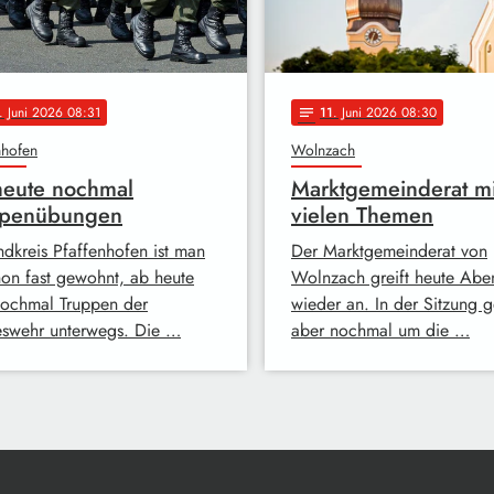
. Juni 2026 08:31
11
. Juni 2026 08:30
notes
nhofen
Wolnzach
heute nochmal
Marktgemeinderat mi
ppenübungen
vielen Themen
ndkreis Pfaffenhofen ist man
Der Marktgemeinderat von
hon fast gewohnt, ab heute
Wolnzach greift heute Abe
nochmal Truppen der
wieder an. In der Sitzung g
swehr unterwegs. Die …
aber nochmal um die …