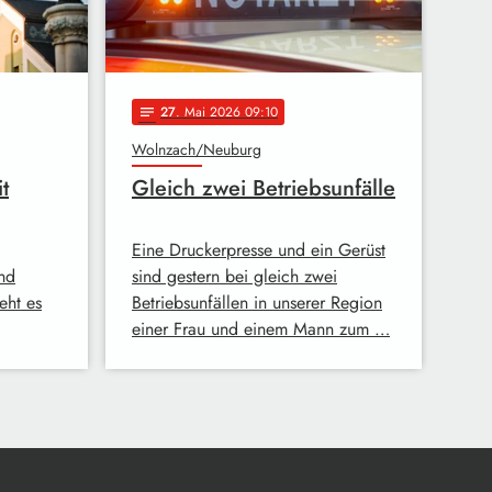
27
. Mai 2026 09:10
notes
Wolnzach/Neuburg
t
Gleich zwei Betriebsunfälle
Eine Druckerpresse und ein Gerüst
nd
sind gestern bei gleich zwei
eht es
Betriebsunfällen in unserer Region
einer Frau und einem Mann zum …