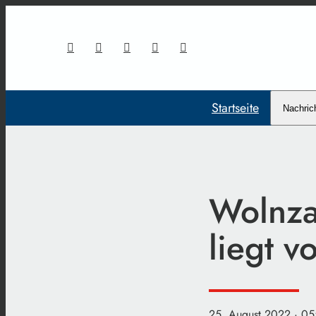
Startseite
Nachric
Wolnza
liegt v
25. August 2022
· 05