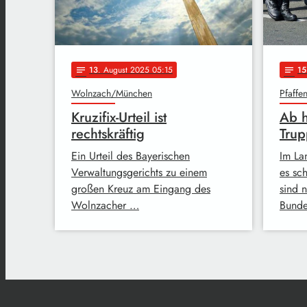
13
. August 2025 05:15
15
notes
notes
Wolnzach/München
Pfaffe
Kruzifix-Urteil ist
Ab 
rechtskräftig
Tru
Ein Urteil des Bayerischen
Im La
Verwaltungsgerichts zu einem
es sc
großen Kreuz am Eingang des
sind 
Wolnzacher …
Bunde