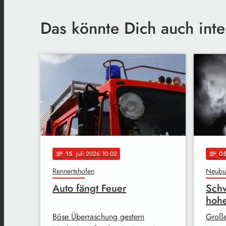
Das könnte Dich auch inte
15
. Juli 2026 10:02
0
notes
notes
Rennertshofen
Neubu
Auto fängt Feuer
Schw
hoh
Böse Überraschung gestern
Große