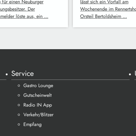
g für einen Neuburger
lässt sich ein Vorfall am
ngsbesitzer. Der
Wochenende im Rennertsho
melder löste aus, ein …
Orsteil Bertoldsheim …
Service
Gastro Lounge
Gutscheinwelt
Radio IN App
Verkehr/Blitzer
Empfang