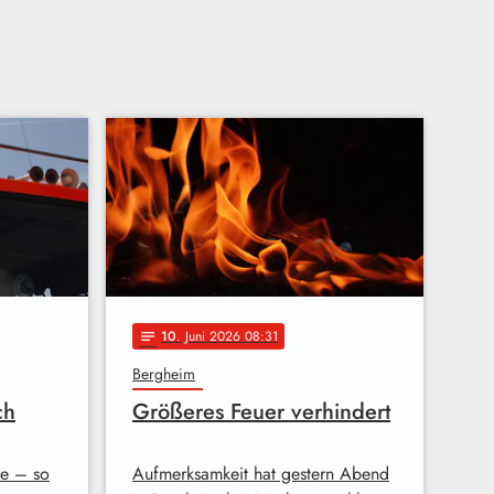
10
. Juni 2026 08:31
notes
Bergheim
ch
Größeres Feuer verhindert
de – so
Aufmerksamkeit hat gestern Abend