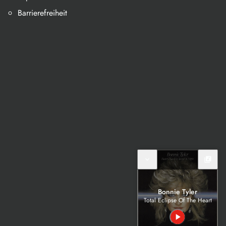
Barrierefreiheit
expand_more
library_music
Bonnie Tyler
Total Eclipse Of The Heart
play_arrow