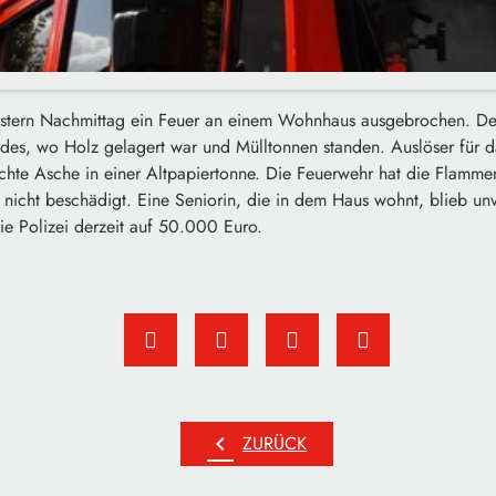
gestern Nachmittag ein Feuer an einem Wohnhaus ausgebrochen. De
es, wo Holz gelagert war und Mülltonnen standen. Auslöser für d
schte Asche in einer Altpapiertonne. Die Feuerwehr hat die Flammen
icht beschädigt. Eine Seniorin, die in dem Haus wohnt, blieb unv
ie Polizei derzeit auf 50.000 Euro.
chevron_left
ZURÜCK