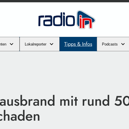
Tipps & Infos
hten
Lokalreporter
Podcasts
usbrand mit rund 5
chaden