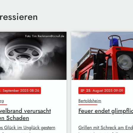
ressieren
Foto: Tim Reckmann@ccnull.de
5
. September 2025 08:26
25
. August 2025 09:09
notes
rg
Bertoldsheim
elbrand verursacht
Feuer endet glimpfli
en Schaden
s Glück im Unglück gestern
Grillen mit Schreck am En