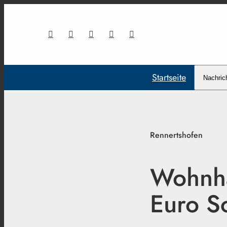
Startseite
Nachric
Rennertshofen
Wohnha
Euro S