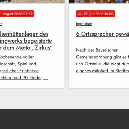
4
. August 2026 08:59
28
. Juli 2026 18:00
notes
tt
Ingolstadt
lienhüttenlager des
6 Ortssprecher gewä
ingwerks begeisterte
r dem Motto „Zirkus“
Nach der Bayerischen
ochenende voller
Gemeindeordnung gibt es fü
nschaft, Spiel und
und Ortsteile, die nicht dur
gesslicher Erlebnisse
eigenes Mitglied im Stadtr
achten rund 90 Kinder, …