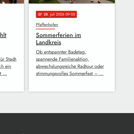
28
. Juli 2026 09:05
notes
Pfaffenhofen
hlt
Sommerferien im
Landkreis
Ob entspannter Badetag,
r Stadt-
spannende Familienaktion,
ch ein
abwechslungsreiche Radtour oder
at …
stimmungsvolles Sommerfest – …