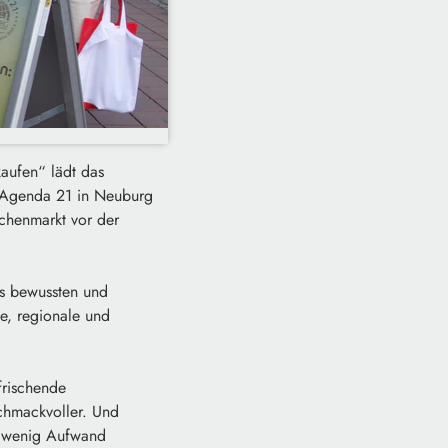
aufen“ lädt das
 Agenda 21 in Neuburg
chenmarkt vor der
es bewussten und
de, regionale und
frischende
chmackvoller. Und
it wenig Aufwand