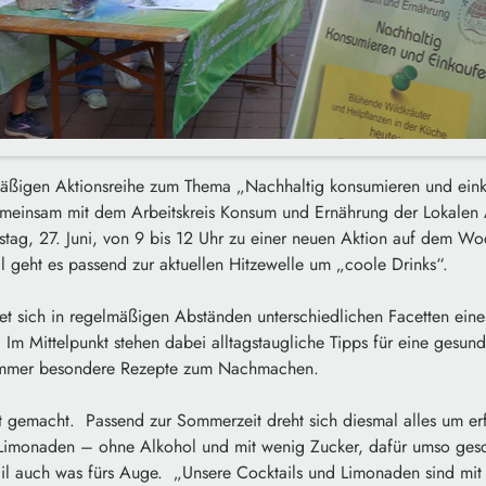
äßigen Aktionsreihe zum Thema „Nachhaltig konsumieren und eink
meinsam mit dem Arbeitskreis Konsum und Ernährung der Lokalen
ag, 27. Juni, von 9 bis 12 Uhr zu einer neuen Aktion auf dem Wo
l geht es passend zur aktuellen Hitzewelle um „coole Drinks“.
et sich in regelmäßigen Abständen unterschiedlichen Facetten ein
Im Mittelpunkt stehen dabei alltagstaugliche Tipps für eine gesun
immer besondere Rezepte zum Nachmachen.
t gemacht. Passend zur Sommerzeit dreht sich diesmal alles um er
Limonaden – ohne Alkohol und mit wenig Zucker, dafür umso ges
ktail auch was fürs Auge. „Unsere Cocktails und Limonaden sind m