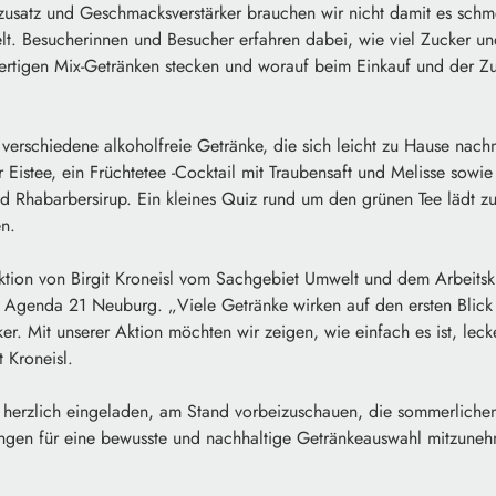
usatz und Geschmacksverstärker brauchen wir nicht damit es schmec
. Besucherinnen und Besucher erfahren dabei, wie viel Zucker u
n fertigen Mix-Getränken stecken und worauf beim Einkauf und der Z
verschiedene alkoholfreie Getränke, die sich leicht zu Hause nach
 Eistee, ein Früchtetee -Cocktail mit Traubensaft und Melisse sowie 
d Rhabarbersirup. Ein kleines Quiz rund um den grünen Tee lädt zu
en.
Aktion von Birgit Kroneisl vom Sachgebiet Umwelt und dem Arbeits
 Agenda 21 Neuburg. „Viele Getränke wirken auf den ersten Blick 
er. Mit unserer Aktion möchten wir zeigen, wie einfach es ist, lecke
t Kroneisl.
nd herzlich eingeladen, am Stand vorbeizuschauen, die sommerliche
ngen für eine bewusste und nachhaltige Getränkeauswahl mitzune