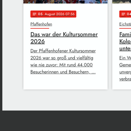
05
. August 2026 07:56
0
notes
notes
Pfaffenhofen
Eichstä
Das war der Kultursommer
Fami
2026
Kolp
unte
Der Pfaffenhofener Kultursommer
2026 war so groß und vielfältig
Ein W
wie nie zuvor: Mit rund 44.000
Gemei
Besucherinnen und Besuchern, …
unver
verbr