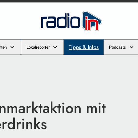
Tipps & Infos
hten
Lokalreporter
Podcasts
marktaktion mit
drinks