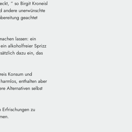
kt, “ so Birgit Kroneisl
nd andere unerwünschte
ubereitung geachtet
machen lassen: ein
ein alkoholfreier Sprizz
sätzlich dazu ein, das
kreis Konsum und
harmlos, enthalten aber
re Alternativen selbst
n Erfrischungen zu
hmen.