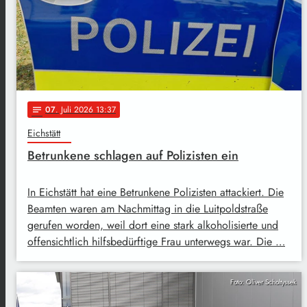
07
. Juli 2026 13:37
notes
Eichstätt
Betrunkene schlagen auf Polizisten ein
In Eichstätt hat eine Betrunkene Polizisten attackiert. Die
Beamten waren am Nachmittag in die Luitpoldstraße
gerufen worden, weil dort eine stark alkoholisierte und
offensichtlich hilfsbedürftige Frau unterwegs war. Die …
Foto: Oliver Scholtyssek