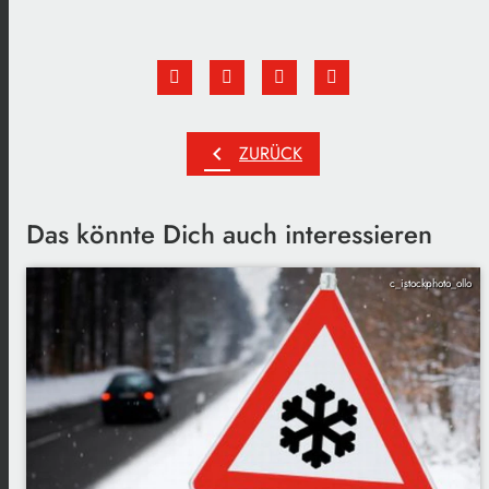
chevron_left
ZURÜCK
Das könnte Dich auch interessieren
c_istockphoto_ollo