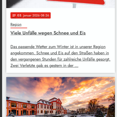
03
. Januar 2026 08:26
notes
Region
Viele Unfälle wegen Schnee und Eis
Das passende Wetter zum Winter ist in unserer Region
angekommen. Schnee und Eis auf den Straßen haben in
den vergangenen Stunden für zahlreiche Unfälle gesorgt.
Zwei Verletzte gab es gestern in der …
KU