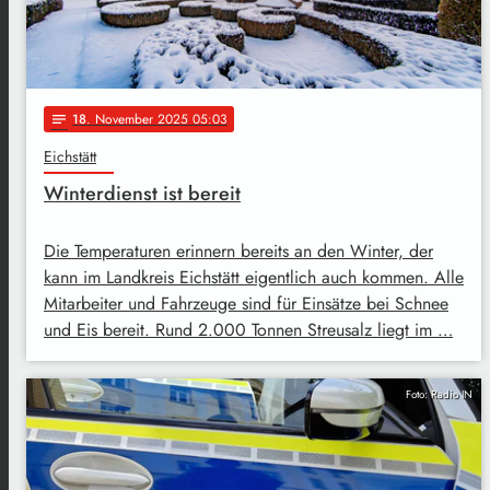
18
. November 2025 05:03
notes
Eichstätt
Winterdienst ist bereit
Die Temperaturen erinnern bereits an den Winter, der
kann im Landkreis Eichstätt eigentlich auch kommen. Alle
Mitarbeiter und Fahrzeuge sind für Einsätze bei Schnee
und Eis bereit. Rund 2.000 Tonnen Streusalz liegt im …
Foto: Radio IN