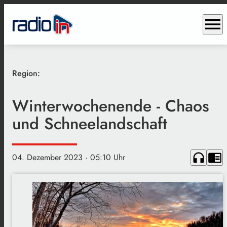
menu
Region:
Winterwochenende - Chaos
und Schneelandschaft
headphones
chrome_reader_mode
04. Dezember 2023
· 05:10 Uhr