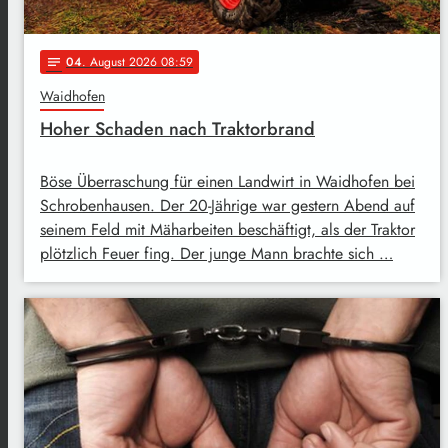
04
. August 2026 08:59
notes
Waidhofen
Hoher Schaden nach Traktorbrand
Böse Überraschung für einen Landwirt in Waidhofen bei
Schrobenhausen. Der 20-Jährige war gestern Abend auf
seinem Feld mit Mäharbeiten beschäftigt, als der Traktor
plötzlich Feuer fing. Der junge Mann brachte sich …