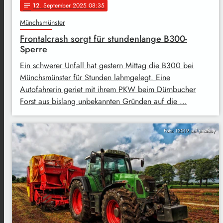
12
. September 2025 08:35
notes
Münchsmünster
Frontalcrash sorgt für stundenlange B300-
Sperre
Ein schwerer Unfall hat gestern Mittag die B300 bei
Münchsmünster für Stunden lahmgelegt. Eine
Autofahrerin geriet mit ihrem PKW beim Dürnbucher
Forst aus bislang unbekannten Gründen auf die …
Foto: 12019 auf pixabay