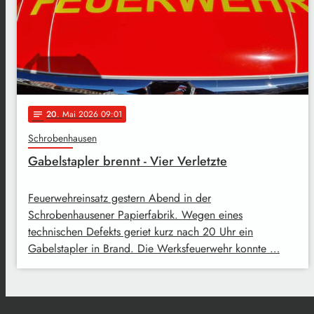
20
. Mai 2026 09:01
notes
Schrobenhausen
Gabelstapler brennt - Vier Verletzte
Feuerwehreinsatz gestern Abend in der
Schrobenhausener Papierfabrik. Wegen eines
technischen Defekts geriet kurz nach 20 Uhr ein
Gabelstapler in Brand. Die Werksfeuerwehr konnte …