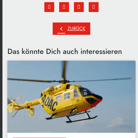
chevron_left
ZURÜCK
Das könnte Dich auch interessieren