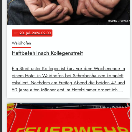
20
. Juli 2026 09:00
notes
Waidhofen
Haftbefehl nach Kollegenstreit
Ein Streit unter Kollegen ist kurz vor dem Wochenende in
einem Hotel in Waidhofen bei Schrobenhausen komplett
eskaliert. Nachdem am Freitag Abend die beiden 47 und
50 Jahre alten Männer erst im Hotelzimmer ordentlich …
Foto: Funkhaus IN/K.Schulz