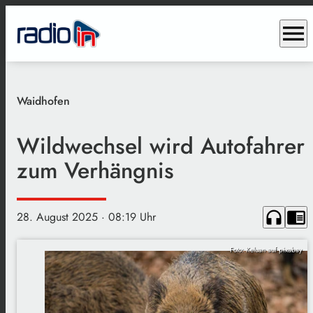
menu
Waidhofen
Wildwechsel wird Autofahrer
zum Verhängnis
headphones
chrome_reader_mode
28. August 2025
· 08:19 Uhr
Foto: Keluan auf pixabay