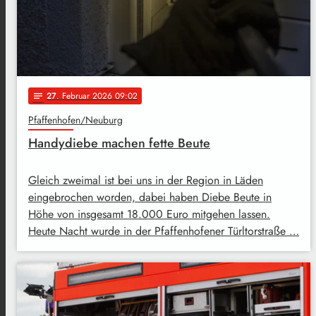
27
. Februar 2026 09:02
notes
Pfaffenhofen/Neuburg
Handydiebe machen fette Beute
Gleich zweimal ist bei uns in der Region in Läden
eingebrochen worden, dabei haben Diebe Beute in
Höhe von insgesamt 18.000 Euro mitgehen lassen.
Heute Nacht wurde in der Pfaffenhofener Türltorstraße …