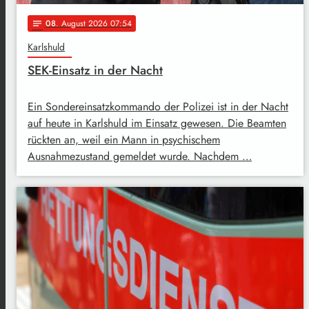
08
. August 2026 07:54
notes
Karlshuld
SEK-Einsatz in der Nacht
Ein Sondereinsatzkommando der Polizei ist in der Nacht
auf heute in Karlshuld im Einsatz gewesen. Die Beamten
rückten an, weil ein Mann in psychischem
Ausnahmezustand gemeldet wurde. Nachdem …