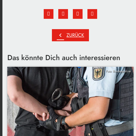
chevron_left
ZURÜCK
Das könnte Dich auch interessieren
Foto: Bundespolizei