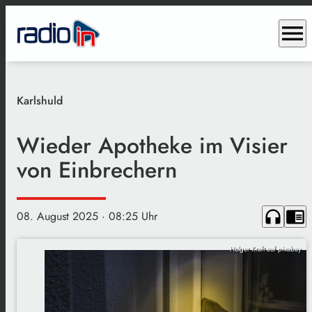
menu
Karlshuld
Wieder Apotheke im Visier
von Einbrechern
headphones
chrome_reader_mode
08. August 2025
· 08:25 Uhr
Holger Kraft auf pixabay