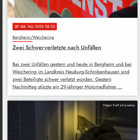
06
. Mai 2026 08:32
notes
Bergheim/Weichering
Zwei Schwerverletzte nach Unfällen
Bei zwei Unfällen gestern und heute in Bergheim und bei
Weichering im Landkreis Neuburg-Schrobenhausen sind
zwei Beteiligte schwer verletzt worden. Gestern
Nachmittag stürzte ein 29-jähriger Motorradfahrer …
Holger Kraft auf pixabay