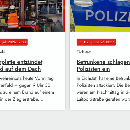
. Juli 2026 12:33
07
. Juli 2026 13:37
notes
feld
Eichstätt
rplatte entzündet
Betrunkene schlagen
nd auf dem Dach
Polizisten ein
wehreinsatz heute Vormittag
In Eichstätt hat eine Betrun
etenfeld – gegen 9 Uhr 30
Polizisten attackiert. Die B
s zu einem Brand auf einem
waren am Nachmittag in di
in der Zieglerstraße. …
Luitpoldstraße gerufen wo