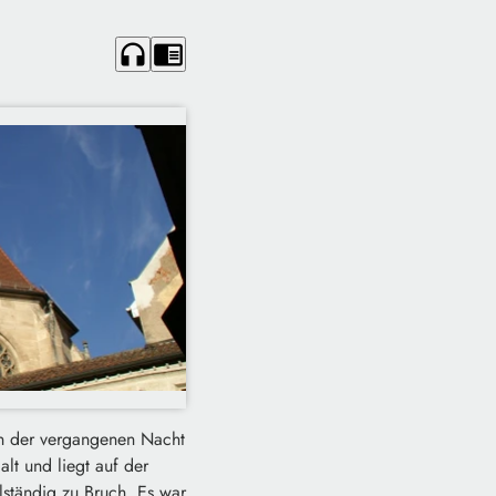
headphones
chrome_reader_mode
 in der vergangenen Nacht
alt und liegt auf der
lständig zu Bruch. Es war