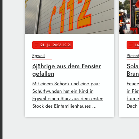
21
. Juli 2026 12:21
14
notes
notes
Egweil
Pieten
6jährige aus dem Fenster
Sola
gefallen
Bra
Mit einem Schock und eine paar
Feuer
Schürfwunden hat ein Kind in
in Pi
Egweil einen Sturz aus dem ersten
kam e
Stock des Einfamilienhauses …
Dach 