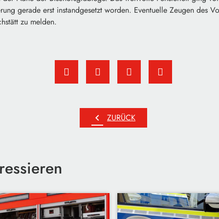
ung gerade erst instandgesetzt worden. Eventuelle Zeugen des Vo
chstätt zu melden.
chevron_left
ZURÜCK
ressieren