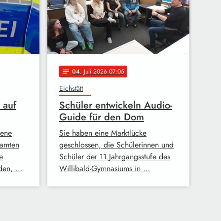
04
. Juli 2026 07:05
notes
Eichstätt
 auf
Schüler entwickeln Audio-
Guide für den Dom
kene
Sie haben eine Marktlücke
eamten
geschlossen, die Schülerinnen und
e
Schüler der 11.Jahrgangsstufe des
rden, …
Willibald-Gymnasiums in …