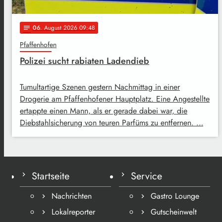
06
. August 2026 09:48
notes
Pfaffenhofen
Polizei sucht rabiaten Ladendieb
Tumultartige Szenen gestern Nachmittag in einer
Drogerie am Pfaffenhofener Hauptplatz. Eine Angestellte
ertappte einen Mann, als er gerade dabei war, die
Diebstahlsicherung von teuren Parfüms zu entfernen. …
Startseite
Service
Nachrichten
Gastro Lounge
Lokalreporter
Gutscheinwelt