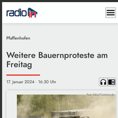
menu
Pfaffenhofen
Weitere Bauernproteste am
Freitag
headphones
chrome_reader_mode
17. Januar 2024
· 16:30 Uhr
Foto: fotlia/iCreations.de