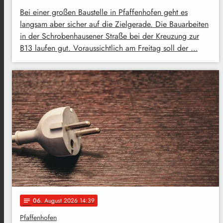
Bei einer großen Baustelle in Pfaffenhofen geht es
langsam aber sicher auf die Zielgerade. Die Bauarbeiten
in der Schrobenhausener Straße bei der Kreuzung zur
B13 laufen gut. Voraussichtlich am Freitag soll der …
06
. August 2026 14:39
notes
Pfaffenhofen