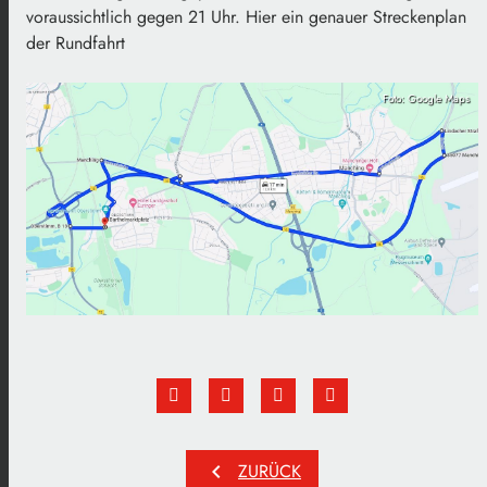
voraussichtlich gegen 21 Uhr. Hier ein genauer Streckenplan
der Rundfahrt
Foto: Google Maps
chevron_left
ZURÜCK