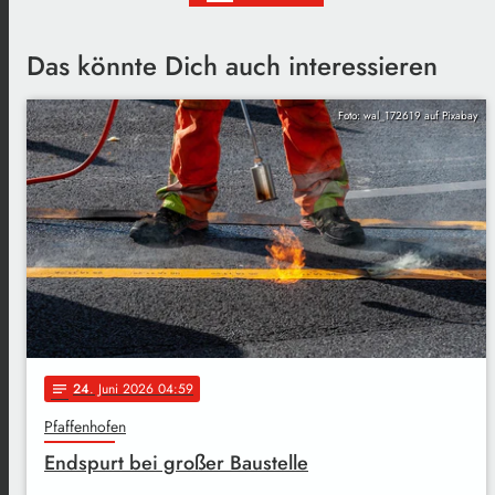
Das könnte Dich auch interessieren
Foto: wal_172619 auf Pixabay
24
. Juni 2026 04:59
notes
Pfaffenhofen
Endspurt bei großer Baustelle