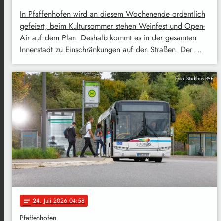
In Pfaffenhofen wird an diesem Wochenende ordentlich
gefeiert, beim Kultursommer stehen Weinfest und Open-
Air auf dem Plan. Deshalb kommt es in der gesamten
Innenstadt zu Einschränkungen auf den Straßen. Der …
Foto: Stadtbus PAF
24
. Juli 2026 04:58
notes
Pfaffenhofen