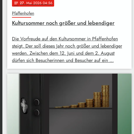
27
. Mai 2026 04:56
notes
Pfaffenhofen
Kultursommer noch größer und lebendiger
Die Vorfreude auf den Kultursommer in Pfaffenhofen
steigt. Der soll dieses Jahr noch größer und lebendiger
werden. Zwischen dem 12. Juni und dem 2. August
dürfen sich Besucherinnen und Besucher auf ein …