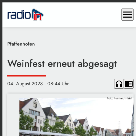
menu
Pfaffenhofen
Weinfest erneut abgesagt
headphones
chrome_reader_mode
04. August 2023
· 08:44 Uhr
Foto: Manfred Habl