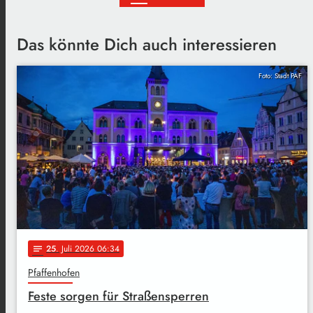
Das könnte Dich auch interessieren
Foto: Stadt PAF
25
. Juli 2026 06:34
notes
Pfaffenhofen
Feste sorgen für Straßensperren