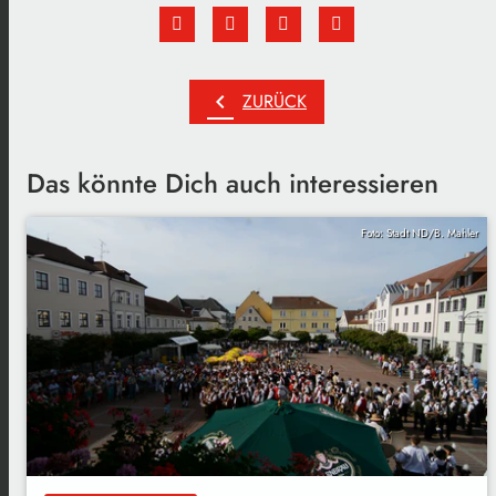
chevron_left
ZURÜCK
Das könnte Dich auch interessieren
Foto: Stadt ND/B. Mahler