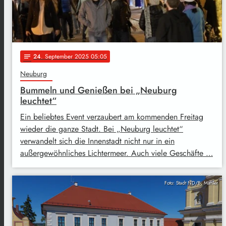
24
. September 2025 05:05
notes
Neuburg
Bummeln und Genießen bei „Neuburg
leuchtet“
Ein beliebtes Event verzaubert am kommenden Freitag
wieder die ganze Stadt. Bei „Neuburg leuchtet“
verwandelt sich die Innenstadt nicht nur in ein
außergewöhnliches Lichtermeer. Auch viele Geschäfte …
Foto: Stadt ND/B. Mahler