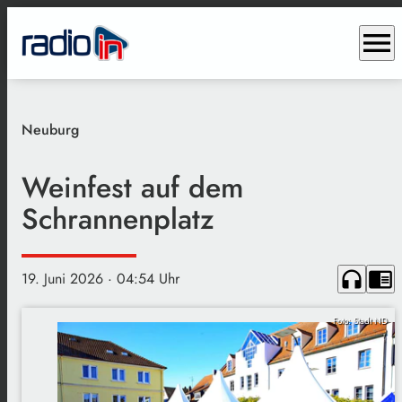
menu
Neuburg
Weinfest auf dem
Schrannenplatz
headphones
chrome_reader_mode
19. Juni 2026
· 04:54 Uhr
Foto: Stadt ND