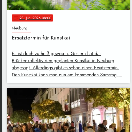
28
. Juni 2026 08:00
notes
Neuburg
Ersatztermin für Kunstkai
Es ist doch zu heiß gewesen. Gestern hat das
Brückenkollektiv den geplanten Kunstkai in Neuburg
abgesagt. Allerdings gibt es schon einen Ersatztermin.
Den Kunstkai kann man nun am kommenden Samstag …