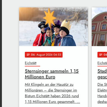
Foto: Norbert Staudt/pde
06
. August 2026 04:53
0
notes
notes
Eichstätt
Eichstä
Sternsinger sammeln 1,15
Stad
Millionen Euro
gesc
Mit Klingeln an der Haustür zu
Die St
Millionären – die Sternsinger im
Elekt
Bistum Eichstätt haben 2026 rund
Handw
1,15 Millionen Euro gesammelt. …
desha