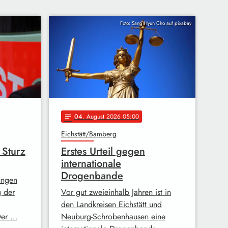
Foto: Sang Hyun Cho auf pixabay
04
. August 2026 05:00
notes
Eichstätt/Bamberg
 Sturz
Erstes Urteil gegen
internationale
Drogenbande
ungen
g der
Vor gut zweieinhalb Jahren ist in
den Landkreisen Eichstätt und
Der …
Neuburg-Schrobenhausen eine