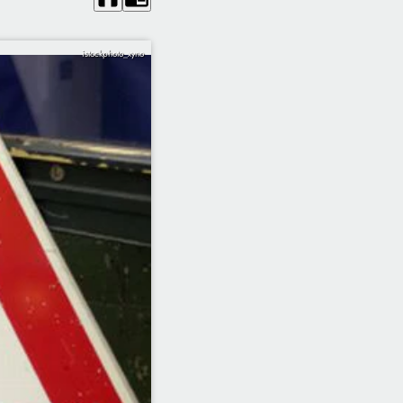
istockphoto_xyno