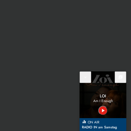
expand_more
library_music
LOI
Am I Enough
play_arrow
equalizer
ON AIR
RADIO IN am Samstag