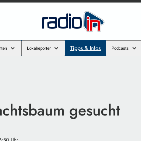
Tipps & Infos
hten
Lokalreporter
Podcasts
chtsbaum gesucht
6:50 Uhr