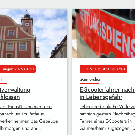
6
. August 2026 04:50
05
. August 2026 09:04
notes
tt
Gaimersheim
tverwaltung
E-Scooterfahrer nach
hlossen
in Lebensgefahr
adt Eichstätt erneuert den
Lebensbedrohliche Verletz
roanschluss im Rathaus.
hat sich gestern Nachmitta
erker nehmen das Gebäude
Fahrer eines E-Scooters in
lb morgen und am …
Gaimersheim zugezogen. 