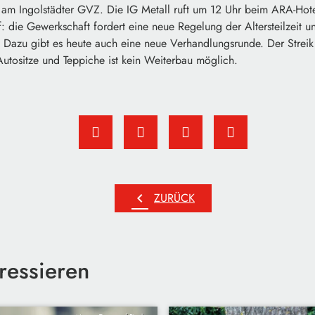
l am Ingolstädter GVZ. Die IG Metall ruft um 12 Uhr beim ARA-Hote
 die Gewerkschaft fordert eine neue Regelung der Altersteilzeit un
g. Dazu gibt es heute auch eine neue Verhandlungsrunde. Der Strei
utositze und Teppiche ist kein Weiterbau möglich.
chevron_left
ZURÜCK
ressieren