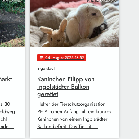
Markt Manching
PETA Deutschland e.V.
04
. August 2026 13:52
notes
Ingolstadt
Markt
Kaninchen Filipp von
Ingolstädter Balkon
gerettet
wa 30
Helfer der Tierschutzorganisation
Feldweg
PETA haben Anfang Juli ein krankes
chl
Kaninchen von einem Ingolstädter
inde …
Balkon befreit. Das Tier litt …