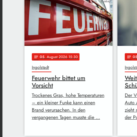
Pixabay
05
. August 2026 15:30
0
notes
notes
Ingolstadt
Ingolst
Feuerwehr bittet um
Weit
Vorsicht
Schü
Trockenes Gras, hohe Temperaturen
Der V
– ein kleiner Funke kann einen
Auto 
Brand verursachen. In den
zieht 
vergangenen Tagen musste die …
der Po