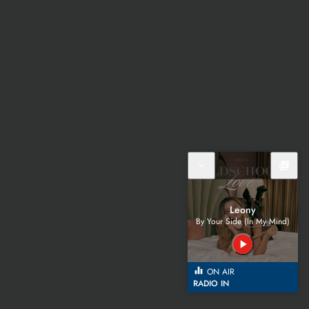
expand_more
library_music
Leony
By Your Side (In My Mind)
play_arrow
equalizer
ON AIR
RADIO IN