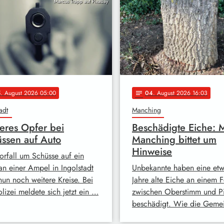
Marcus Trapp auf Pixabay
5
. August 2026 05:00
04
. August 2026 16:03
notes
adt
Manching
eres Opfer bei
Beschädigte Eiche: 
ssen auf Auto
Manching bittet um
Hinweise
orfall um Schüsse auf ein
an einer Ampel in Ingolstadt
Unbekannte haben eine et
nun noch weitere Kreise. Bei
Jahre alte Eiche an einem 
lizei meldete sich jetzt ein …
zwischen Oberstimm und Pi
beschädigt. Wie die Geme