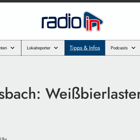
Tipps & Infos
hten
Lokalreporter
Podcasts
sbach: Weißbierlaster
 Uhr