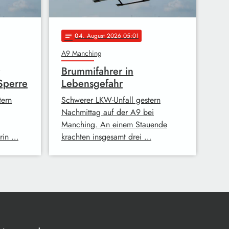
04
. August 2026 05:01
notes
A9 Manching
Brummifahrer in
Sperre
Lebensgefahr
tern
Schwerer LKW-Unfall gestern
Nachmittag auf der A9 bei
Manching. An einem Stauende
erin …
krachten insgesamt drei …