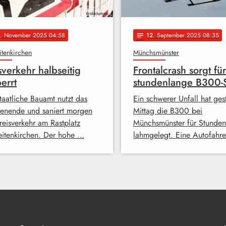
. November 2025 04:58
12
. September 2025 08:35
notes
tenkirchen
Münchsmünster
sverkehr halbseitig
Frontalcrash sorgt für
errt
stundenlange B300-
taatliche Bauamt nutzt das
Ein schwerer Unfall hat ges
nende und saniert morgen
Mittag die B300 bei
reisverkehr am Rastplatz
Münchsmünster für Stunden
itenkirchen. Der hohe …
lahmgelegt. Eine Autofahr