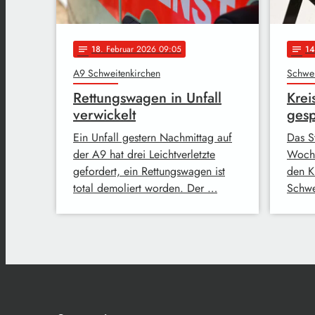
18
. Februar 2026 09:05
14
notes
notes
A9 Schweitenkirchen
Schwei
Rettungswagen in Unfall
Krei
verwickelt
gesp
Ein Unfall gestern Nachmittag auf
Das S
der A9 hat drei Leichtverletzte
Woche
gefordert, ein Rettungswagen ist
den K
total demoliert worden. Der …
Schwe