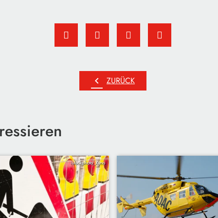
chevron_left
ZURÜCK
ressieren
istockphoto_Xyno