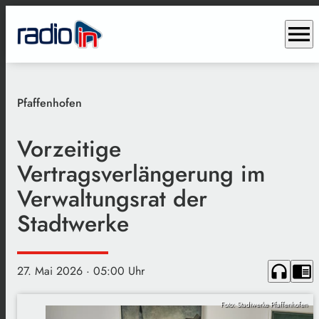
menu
Pfaffenhofen
Vorzeitige
Vertragsverlängerung im
Verwaltungsrat der
Stadtwerke
headphones
chrome_reader_mode
27. Mai 2026
· 05:00 Uhr
Foto: Stadtwerke Pfaffenhofen