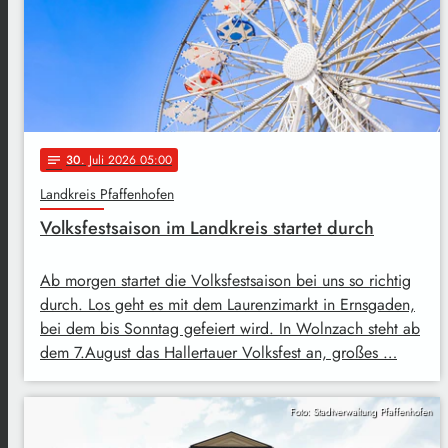
30
. Juli 2026 05:00
notes
Landkreis Pfaffenhofen
Volksfestsaison im Landkreis startet durch
Ab morgen startet die Volksfestsaison bei uns so richtig
durch. Los geht es mit dem Laurenzimarkt in Ernsgaden,
bei dem bis Sonntag gefeiert wird. In Wolnzach steht ab
dem 7.August das Hallertauer Volksfest an, großes …
Foto: Stadtverwaltung Pfaffenhofen