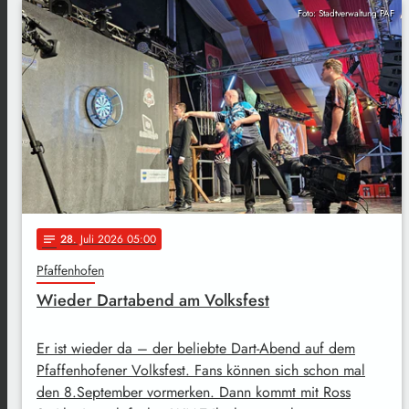
Foto: Stadtverwaltung PAF
28
. Juli 2026 05:00
notes
Pfaffenhofen
Wieder Dartabend am Volksfest
Er ist wieder da – der beliebte Dart-Abend auf dem
Pfaffenhofener Volksfest. Fans können sich schon mal
den 8.September vormerken. Dann kommt mit Ross