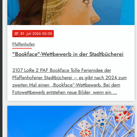
31
. Juli 2026 05:00
notes
Pfaffenhofen
"Bookface"-Wettbewerb in der Stadtbücherei
3107 LoRe 2 PAF Bookface Tolle Ferienidee der
Pfaffenhofener Stadtbücherei – es gibt nach 2024 zum
zweiten Mal einen „Bookface“-Wettbewerb. Bei dem
Fotowettbewerb entstehen neue Bilder, wenn ein …
Foto: Kus-canva.com