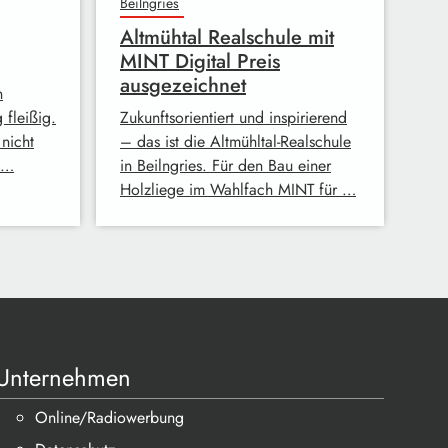
Beilngries
Altmühtal Realschule mit
MINT Digital Preis
ausgezeichnet
n
 fleißig.
Zukunftsorientiert und inspirierend
nicht
– das ist die Altmühltal-Realschule
 …
in Beilngries. Für den Bau einer
Holzliege im Wahlfach MINT für …
Unternehmen
Online/Radiowerbung