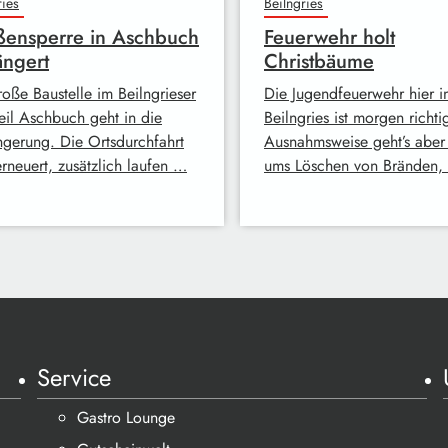
ries
Beilngries
ßensperre in Aschbuch
Feuerwehr holt
ängert
Christbäume
roße Baustelle im Beilngrieser
Die Jugendfeuerwehr hier i
teil Aschbuch geht in die
Beilngries ist morgen richtig
ngerung. Die Ortsdurchfahrt
Ausnahmsweise geht’s aber 
erneuert, zusätzlich laufen …
ums Löschen von Bränden,
Service
Gastro Lounge