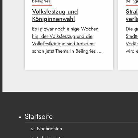
Beilngries
Beilng
Volksfestzug und
Stra
Königinnenwahl
verl
Es ist zwar noch einige Wochen
Die g
hin, der Volksfestzug und die
Stadt
Volksfestkönigin sind trotzdem
Verlä
schon jetzt Thema in Beilngries …
wird 
Startseite
Nachrichten