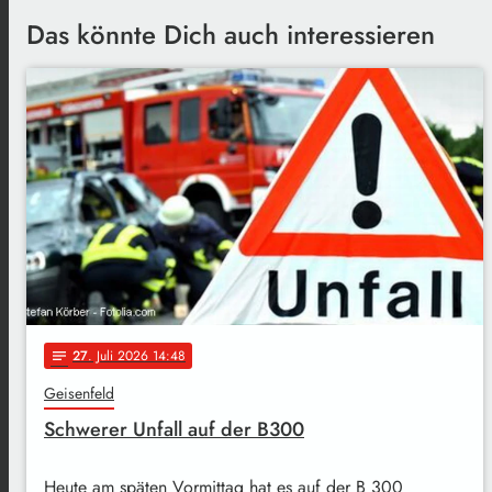
Das könnte Dich auch interessieren
27
. Juli 2026 14:48
notes
Geisenfeld
Schwerer Unfall auf der B300
Heute am späten Vormittag hat es auf der B 300