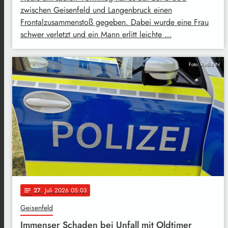
zwischen Geisenfeld und Langenbruck einen
Frontalzusammenstoß gegeben. Dabei wurde eine Frau
schwer verletzt und ein Mann erlitt leichte …
Foto: Radio IN
27
. Juli 2026 05:03
notes
Geisenfeld
Immenser Schaden bei Unfall mit Oldtimer