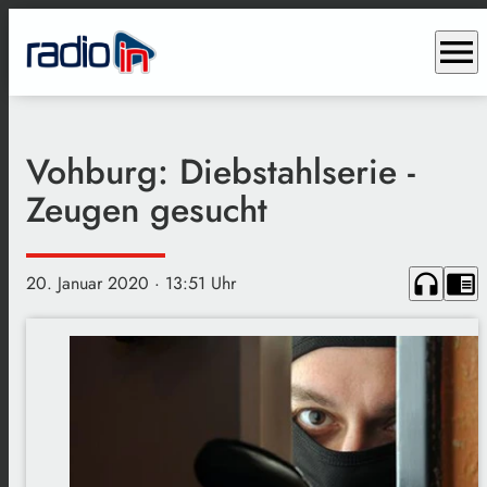
menu
Vohburg: Diebstahlserie -
Zeugen gesucht
headphones
chrome_reader_mode
20. Januar 2020
· 13:51 Uhr