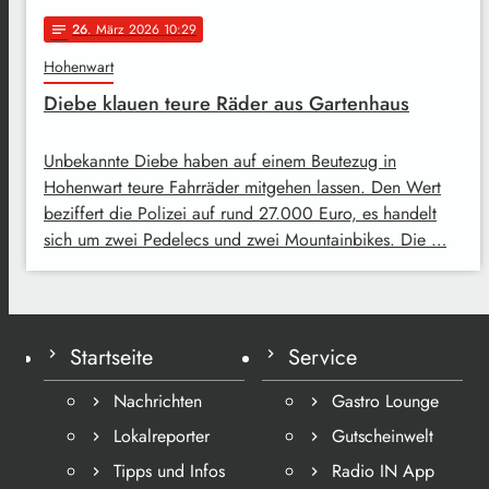
26
. März 2026 10:29
notes
Hohenwart
Diebe klauen teure Räder aus Gartenhaus
Unbekannte Diebe haben auf einem Beutezug in
Hohenwart teure Fahrräder mitgehen lassen. Den Wert
beziffert die Polizei auf rund 27.000 Euro, es handelt
sich um zwei Pedelecs und zwei Mountainbikes. Die …
Startseite
Service
Nachrichten
Gastro Lounge
Lokalreporter
Gutscheinwelt
Tipps und Infos
Radio IN App