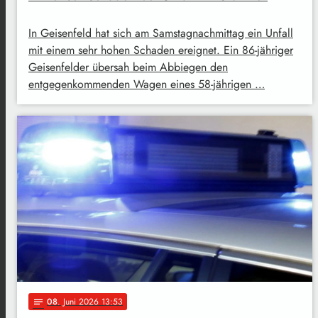
In Geisenfeld hat sich am Samstagnachmittag ein Unfall
mit einem sehr hohen Schaden ereignet. Ein 86-jähriger
Geisenfelder übersah beim Abbiegen den
entgegenkommenden Wagen eines 58-jährigen …
08
. Juni 2026 13:53
notes