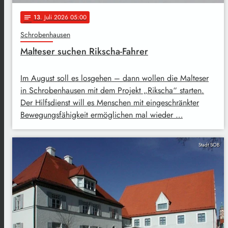
13
. Juli 2026 05:00
notes
Schrobenhausen
Malteser suchen Rikscha-Fahrer
Im August soll es losgehen – dann wollen die Malteser
in Schrobenhausen mit dem Projekt „Rikscha“ starten.
Der Hilfsdienst will es Menschen mit eingeschränkter
Bewegungsfähigkeit ermöglichen mal wieder …
Stadt SOB