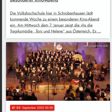
Die Volkshochschule hier in Schrobenhausen lädt
kommende Woche zu einem besonderen Kino-Abend
ein. Am Mittwoch dem 7. Januar zeigt die vhs die
Tragikomödie „Toni und Helene“ aus Österreich. Es …
Foto: Lenbachchor SOB
03
. September 2025 05:00
notes