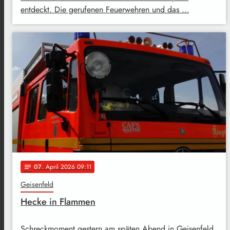
entdeckt. Die gerufenen Feuerwehren und das …
07
. April 2026 09:11
notes
Geisenfeld
Hecke in Flammen
Schreckmoment gestern am späten Abend in Geisenfeld.