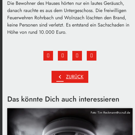
Die Bewohner des Hauses hörten nur ein lautes Geräusch,
danach rauchte es aus dem Untergeschoss. Die freiwilligen
Feuerwehren Rohrbach und Wolnzach löschten den Brand,
keine Personen sind verletzt. Es entstand ein Sachschaden in
Höhe von rund 10.000 Euro.
chevron_left
ZURÜCK
Das könnte Dich auch interessieren
Foto: Tim Reckmann@ccnull.de