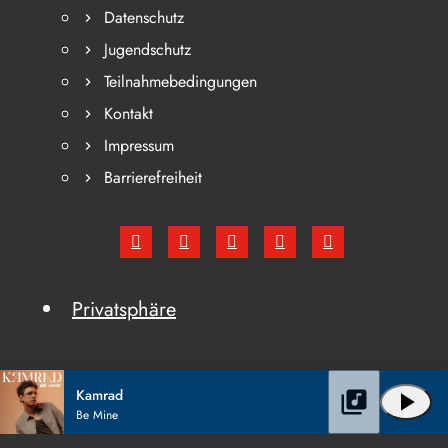
Datenschutz
Jugendschutz
Teilnahmebedingungen
Kontakt
Impressum
Barrierefreiheit
Privatsphäre
Kamrad
library_music
play_arrow
Be Mine