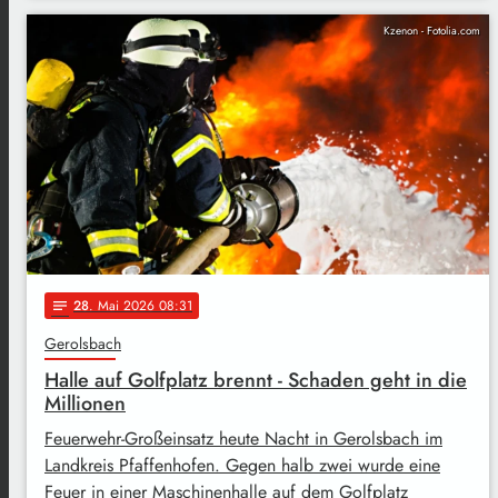
Kzenon - Fotolia.com
28
. Mai 2026 08:31
notes
Gerolsbach
Halle auf Golfplatz brennt - Schaden geht in die
Millionen
Feuerwehr-Großeinsatz heute Nacht in Gerolsbach im
Landkreis Pfaffenhofen. Gegen halb zwei wurde eine
Feuer in einer Maschinenhalle auf dem Golfplatz