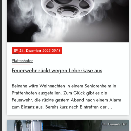
24
. Dezember 2025 09:13
notes
Pfaffenhofen
Feuerwehr rückt wegen Leberkäse aus
Beinahe wäre Weihnachten in einem Seniorenheim in
Pfaffenhofen ausgefallen. Zum Glück gibt es die
Feuerwehr, die rückte gestern Abend nach einem Alarm
zum Einsatz aus. Bereits kurz nach Eintreffen der …
Foto: Feuerwehr PAF