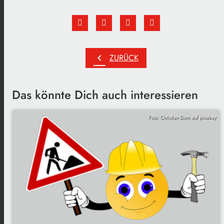
chevron_left
ZURÜCK
Das könnte Dich auch interessieren
Foto: Christian Dorn auf pixabay