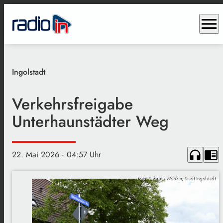
menu
Ingolstadt
Verkehrsfreigabe
Unterhaunstädter Weg
headphones
chrome_reader_mode
22. Mai 2026
· 04:57 Uhr
Foto: Sabrina Wobker, Stadt Ingolstadt