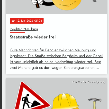
12
. Juni 2026 05:04
notes
Ingolstadt/Neuburg
Staatsstraße wieder frei
Gute Nachrichten für Pendler zwischen Neuburg und
Ingolstadt. Die Straße zwischen Bergheim und der Gabel
ist voraussichtlich ab heute Nachmittag wieder frei. Fast
zwei Monate gab es dort wegen Sanierungsarbeiten …
Foto: Christian Dorn auf pixabay