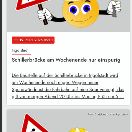
19
. März 2026 05:01
notes
Ingolstadt
Schillerbrücke am Wochenende nur einspurig
Die Baustelle auf der Schillerbrücke in Ingolstadt wird
am Wochenende noch enger. Wegen neuer
Spundwände ist die Fahrbahn auf eine Spur verengt, das
gilt von morgen Abend 20 Uhr bis Montag Früh um 5 …
Foto: Christian Dorn auf pixabay