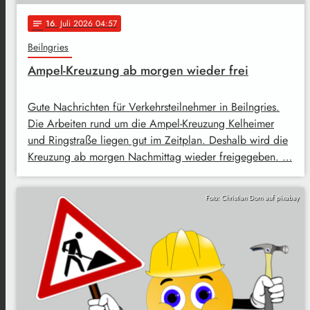
16
. Juli 2026 04:57
notes
Beilngries
Ampel-Kreuzung ab morgen wieder frei
Gute Nachrichten für Verkehrsteilnehmer in Beilngries.
Die Arbeiten rund um die Ampel-Kreuzung Kelheimer
und Ringstraße liegen gut im Zeitplan. Deshalb wird die
Kreuzung ab morgen Nachmittag wieder freigegeben. …
Foto: Christian Dorn auf pixabay