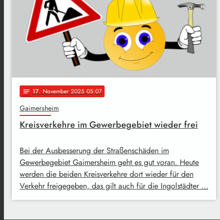
17
. November 2025 05:07
notes
Gaimersheim
Kreisverkehre im Gewerbegebiet wieder frei
Bei der Ausbesserung der Straßenschäden im
Gewerbegebiet Gaimersheim geht es gut voran. Heute
werden die beiden Kreisverkehre dort wieder für den
Verkehr freigegeben, das gilt auch für die Ingolstädter …