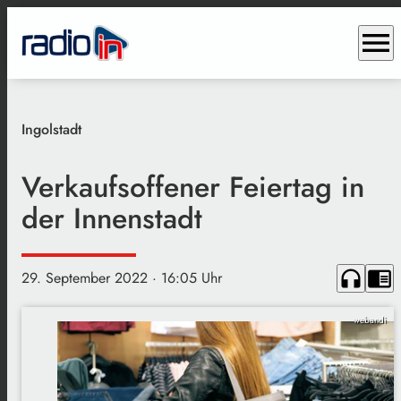
menu
Ingolstadt
Verkaufsoffener Feiertag in
der Innenstadt
headphones
chrome_reader_mode
29. September 2022
· 16:05 Uhr
webandi