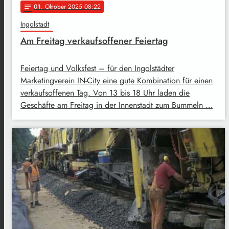
01
. Oktober 2025 08:22
notes
Ingolstadt
Am Freitag verkaufsoffener Feiertag
Feiertag und Volksfest – für den Ingolstädter
Marketingverein IN-City eine gute Kombination für einen
verkaufsoffenen Tag. Von 13 bis 18 Uhr laden die
Geschäfte am Freitag in der Innenstadt zum Bummeln …