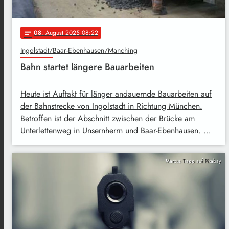
08
. August 2025 08:22
notes
Ingolstadt/Baar-Ebenhausen/Manching
Bahn startet längere Bauarbeiten
Heute ist Auftakt für länger andauernde Bauarbeiten auf
der Bahnstrecke von Ingolstadt in Richtung München.
Betroffen ist der Abschnitt zwischen der Brücke am
Unterlettenweg in Unsernherrn und Baar-Ebenhausen. …
Marcus Trapp auf Pixabay