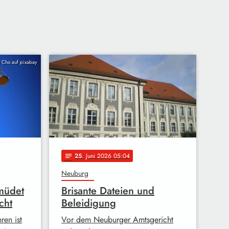
 Cho auf pixabay
25
. Juni 2026 05:04
notes
Neuburg
müdet
Brisante Dateien und
cht
Beleidigung
ren ist
Vor dem Neuburger Amtsgericht