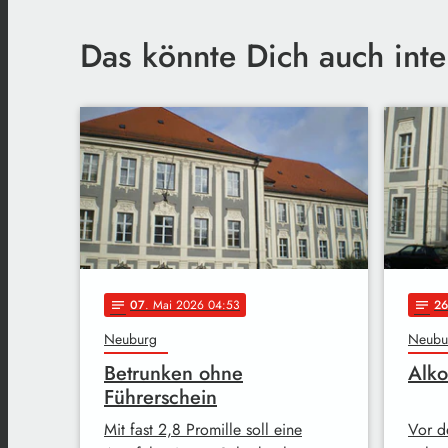
Das könnte Dich auch inte
07
. Mai 2026 04:53
26
notes
notes
Neuburg
Neubu
Betrunken ohne
Alko
Führerschein
Mit fast 2,8 Promille soll eine
Vor d