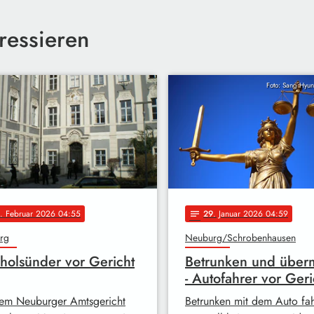
ressieren
Foto: Sang Hyun
. Februar 2026 04:55
29
. Januar 2026 04:59
notes
rg
Neuburg/Schrobenhausen
holsünder vor Gericht
Betrunken und über
- Autofahrer vor Geri
em Neuburger Amtsgericht
Betrunken mit dem Auto fah