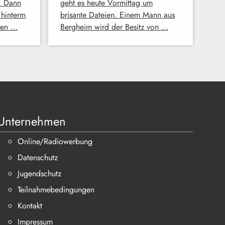
e. Dann
geht es heute Vormittag um
hinterm
brisante Dateien. Einem Mann aus
inen …
Bergheim wird der Besitz von …
Unternehmen
Online/Radiowerbung
Datenschutz
Jugendschutz
Teilnahmebedingungen
Kontakt
Impressum