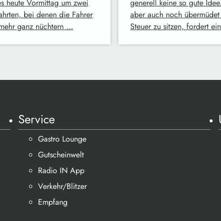
es heute Vormittag um zwei
generell keine so gute Ide
ahrten, bei denen die Fahrer
aber auch noch übermüdet 
 mehr ganz nüchtern …
Steuer zu sitzen, fordert e
Service
Gastro Lounge
Gutscheinwelt
Radio IN App
Verkehr/Blitzer
Empfang