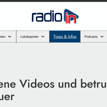
Tipps & Infos
hten
Lokalreporter
Podcasts
ene Videos und betr
uer