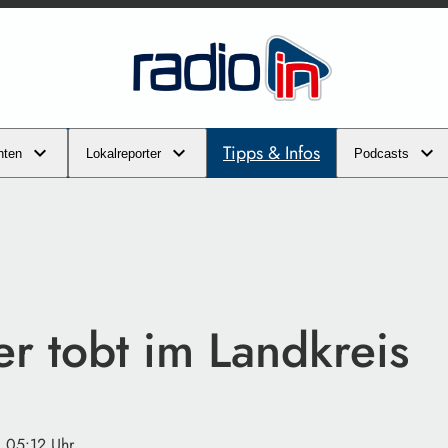
Tipps & Infos
hten
Lokalreporter
Podcasts
r tobt im Landkreis
· 05:12 Uhr