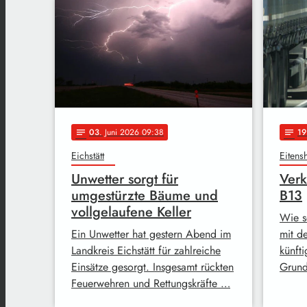
03
. Juni 2026 09:38
19
notes
notes
Eichstätt
Eitens
Unwetter sorgt für
Verk
umgestürzte Bäume und
B13
vollgelaufene Keller
Wie s
Ein Unwetter hat gestern Abend im
mit de
Landkreis Eichstätt für zahlreiche
künft
Einsätze gesorgt. Insgesamt rückten
Grund
Feuerwehren und Rettungskräfte …