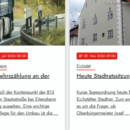
Foto: Rufus46 @Wi
. Juli 2026 08:00
21
. Mai 2026 09:00
notes
heim
Eichstätt
ehrszählung an der
Heute Stadtratssitzu
oll der Kontenpunkt der B13
Kurze Tagesordnung heute 
r Staatsstraße bei Eitensheim
Eichstätter Stadtrat. Zum e
ig aussehen. Eine wichtige
es um die Frage, ob
lage für den Umbau ist die …
Oberbürgermeister Josef …