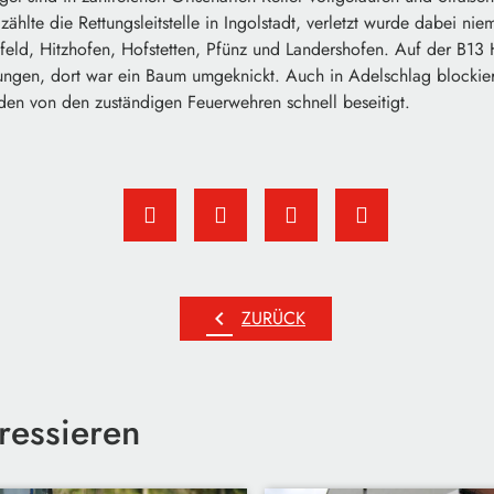
zählte die Rettungsleitstelle in Ingolstadt, verletzt wurde dabei ni
nfeld, Hitzhofen, Hofstetten, Pfünz und Landershofen. Auf der B13
rungen, dort war ein Baum umgeknickt. Auch in Adelschlag blockier
den von den zuständigen Feuerwehren schnell beseitigt.
chevron_left
ZURÜCK
ressieren