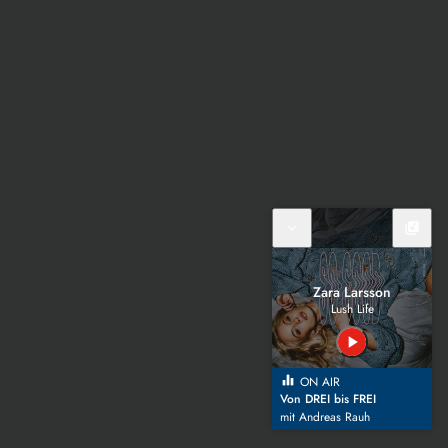
expand_more
library_music
Zara Larsson
Lush Life
play_arrow
equalizer
ON AIR
Von DREI bis FREI
mit Andreas Rauh