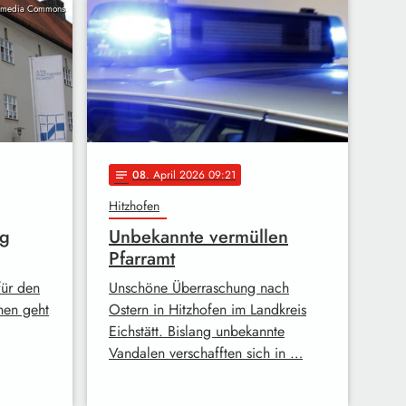
kimedia Commons
08
. April 2026 09:21
notes
Hitzhofen
ng
Unbekannte vermüllen
Pfarramt
für den
Unschöne Überraschung nach
inen geht
Ostern in Hitzhofen im Landkreis
Eichstätt. Bislang unbekannte
Vandalen verschafften sich in …