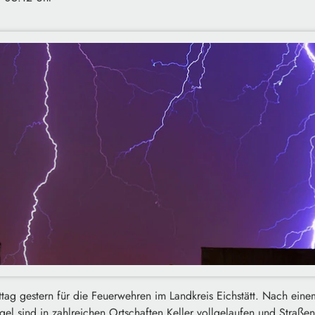
tag gestern für die Feuerwehren im Landkreis Eichstätt. Nach eine
l sind in zahlreichen Ortschaften Keller vollgelaufen und Straßen