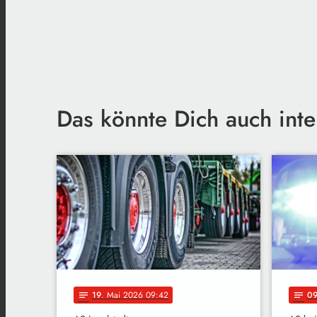
Das könnte Dich auch inte
19
. Mai 2026 09:42
0
notes
notes