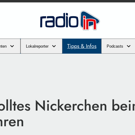
Tipps & Infos
hten
Lokalreporter
Podcasts
lltes Nickerchen be
hren