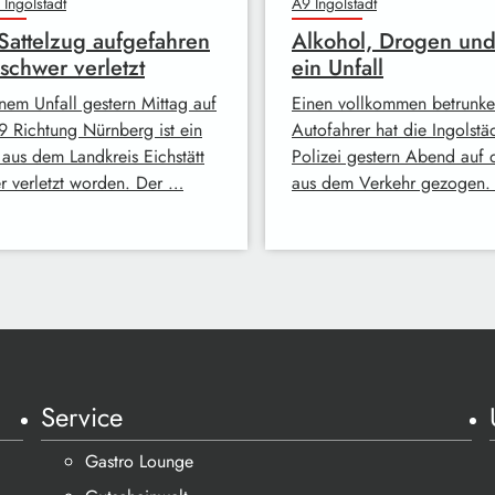
 Ingolstadt
A9 Ingolstadt
Sattelzug aufgefahren
Alkohol, Drogen und 
schwer verletzt
ein Unfall
inem Unfall gestern Mittag auf
Einen vollkommen betrunk
9 Richtung Nürnberg ist ein
Autofahrer hat die Ingolstä
aus dem Landkreis Eichstätt
Polizei gestern Abend auf 
r verletzt worden. Der …
aus dem Verkehr gezogen.
Service
Gastro Lounge