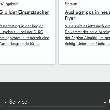
tt/ Ingolstadt
Eichstätt
 bildet Einsatztaucher
Ausflugstipps in ne
Flyer
asserrettung in der Region
Viele zieht es jetzt nach d
ausgebaut – bei der DLRG
Da kommt der neue Ausflug
ätt-Ingolstadt läuft derzeit eine
der Region Altmühl-Jura ge
Ausbildungsrunde für …
richtig. Unter dem Motto …
Service