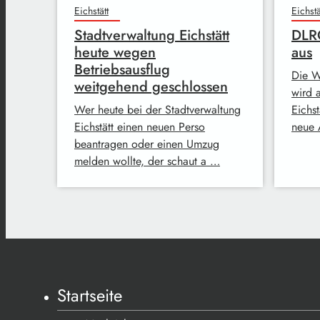
Eichstätt
Eichstä
Stadtverwaltung Eichstätt
DLRG
heute wegen
aus
Betriebsausflug
Die W
weitgehend geschlossen
wird 
Wer heute bei der Stadtverwaltung
Eichst
Eichstätt einen neuen Perso
neue 
beantragen oder einen Umzug
melden wollte, der schaut a …
Startseite