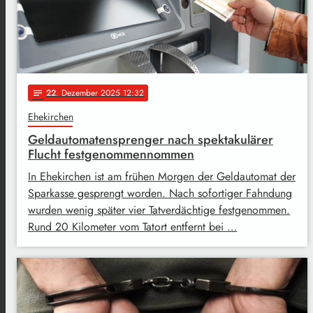
22
. Dezember 2025 12:32
notes
Ehekirchen
Geldautomatensprenger nach spektakulärer
Flucht festgenommennommen
In Ehekirchen ist am frühen Morgen der Geldautomat der
Sparkasse gesprengt worden. Nach sofortiger Fahndung
wurden wenig später vier Tatverdächtige festgenommen.
Rund 20 Kilometer vom Tatort entfernt bei …