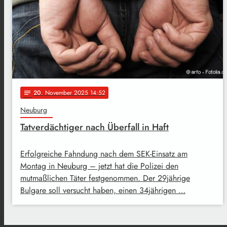
20
. November 2025 14:52
notes
Neuburg
Tatverdächtiger nach Überfall in Haft
Erfolgreiche Fahndung nach dem SEK-Einsatz am
Montag in Neuburg – jetzt hat die Polizei den
mutmaßlichen Täter festgenommen. Der 29jährige
Bulgare soll versucht haben, einen 34jährigen …