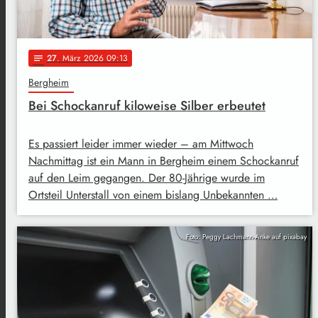
27
. März 2026 09:13
notes
Bergheim
Bei Schockanruf kiloweise Silber erbeutet
Es passiert leider immer wieder – am Mittwoch
Nachmittag ist ein Mann in Bergheim einem Schockanruf
auf den Leim gegangen. Der 80-Jährige wurde im
Ortsteil Unterstall von einem bislang Unbekannten …
Foto: Peggy Lachmann-Anke auf pixabay