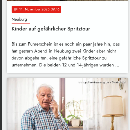
11
. November 2025 09:16
notes
Neuburg
Kinder auf gefährlicher Spritztour
Bis zum Führerschein ist es noch ein paar Jahre hin, das
hat gestern Abend in Neuburg zwei Kinder aber nicht
davon abgehalten, eine gefährliche Spritztour zu
unternehmen. Die beiden 12 und 14-Jährigen wurden …
www.polizei-beratung.de / Symbolbild