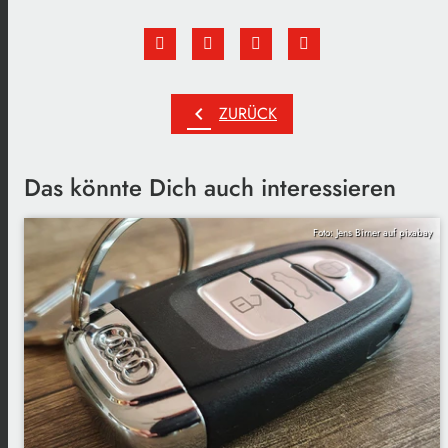
chevron_left
ZURÜCK
Das könnte Dich auch interessieren
Foto: Jens Birner auf pixabay