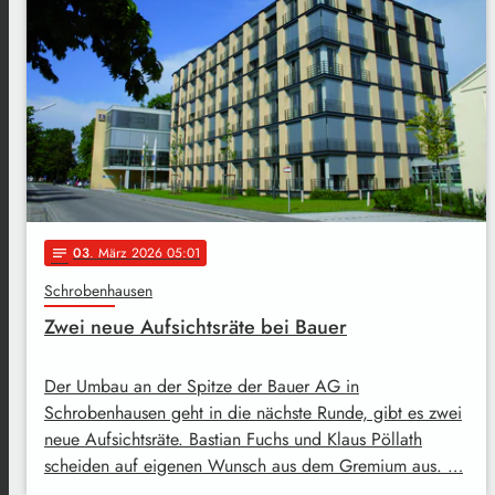
03
. März 2026 05:01
notes
Schrobenhausen
Zwei neue Aufsichtsräte bei Bauer
Der Umbau an der Spitze der Bauer AG in
Schrobenhausen geht in die nächste Runde, gibt es zwei
neue Aufsichtsräte. Bastian Fuchs und Klaus Pöllath
scheiden auf eigenen Wunsch aus dem Gremium aus. …