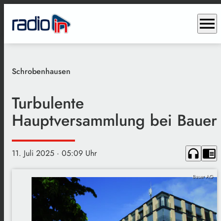
menu
Schrobenhausen
Turbulente
Hauptversammlung bei Bauer
headphones
chrome_reader_mode
11. Juli 2025
· 05:09 Uhr
Bauer AG