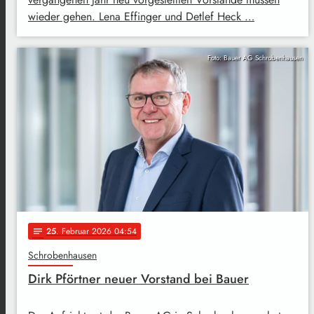
wieder gehen. Lena Effinger und Detlef Heck …
Foto: Bauer AG Schrobenhausen
25
. Februar 2026 04:54
notes
Schrobenhausen
Dirk Pförtner neuer Vorstand bei Bauer