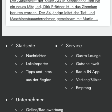
Der Aufsichtsrat der Bauer AG in Schrobenhausen hat
ein neues Mitglied, Dirk Pförtner ist in das Gremium
berufen worden. Der 54-Jährige leitet das Tief- und
Maschinenbauunternehmen gemeinsam mit Martin …
Startseite
Service
Nachrichten
Gastro Lounge
Lokalreporter
Gutscheinwelt
Tipps und Infos
Radio IN App
aus der Region
Verkehr/Blitzer
Empfang
Unternehmen
Online/Radiowerbung