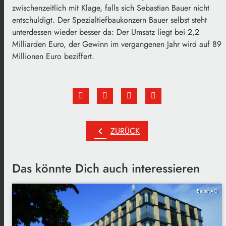
zwischenzeitlich mit Klage, falls sich Sebastian Bauer nicht
entschuldigt. Der Spezialtiefbaukonzern Bauer selbst steht
unterdessen wieder besser da: Der Umsatz liegt bei 2,2
Milliarden Euro, der Gewinn im vergangenen Jahr wird auf 89
Millionen Euro beziffert.
chevron_left
ZURÜCK
Das könnte Dich auch interessieren
Bauer AG