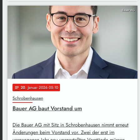
Bauer AG
20
. Januar 2026 05:10
notes
Schrobenhausen
Bauer AG baut Vorstand um
Die Bauer AG mit Sitz in Schrobenhausen nimmt erneut
Änderungen beim Vorstand vor. Zwei der erst im
vergangenen Jahr neu vorgestellten Vorstände müssen