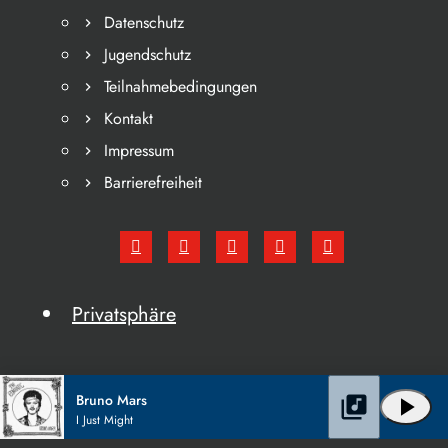
Datenschutz
Jugendschutz
Teilnahmebedingungen
Kontakt
Impressum
Barrierefreiheit
Privatsphäre
Bruno Mars
library_music
play_arrow
I Just Might