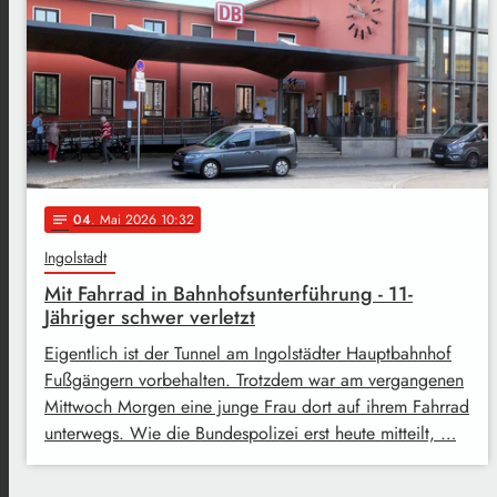
04
. Mai 2026 10:32
notes
Ingolstadt
Mit Fahrrad in Bahnhofsunterführung - 11-
Jähriger schwer verletzt
Eigentlich ist der Tunnel am Ingolstädter Hauptbahnhof
Fußgängern vorbehalten. Trotzdem war am vergangenen
Mittwoch Morgen eine junge Frau dort auf ihrem Fahrrad
unterwegs. Wie die Bundespolizei erst heute mitteilt, …