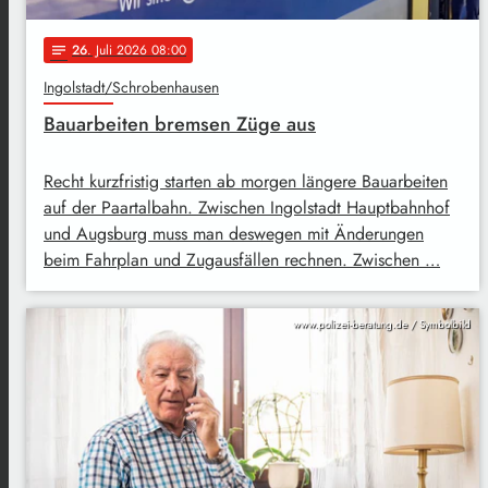
26
. Juli 2026 08:00
notes
Ingolstadt/Schrobenhausen
Bauarbeiten bremsen Züge aus
Recht kurzfristig starten ab morgen längere Bauarbeiten
auf der Paartalbahn. Zwischen Ingolstadt Hauptbahnhof
und Augsburg muss man deswegen mit Änderungen
beim Fahrplan und Zugausfällen rechnen. Zwischen …
www.polizei-beratung.de / Symbolbild