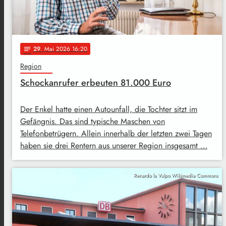
29
. Mai 2026 16:20
notes
Region
Schockanrufer erbeuten 81.000 Euro
Der Enkel hatte einen Autounfall, die Tochter sitzt im
Gefängnis. Das sind typische Maschen von
Telefonbetrügern. Allein innerhalb der letzten zwei Tagen
haben sie drei Rentern aus unserer Region insgesamt …
Renardo la Vulpo Wikimedia Commons