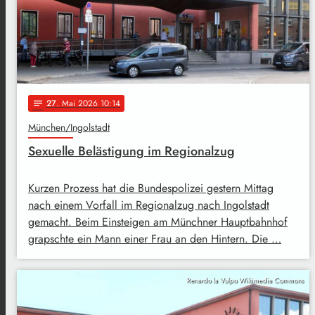
27
. Mai 2026 10:14
notes
München/Ingolstadt
Sexuelle Belästigung im Regionalzug
Kurzen Prozess hat die Bundespolizei gestern Mittag
nach einem Vorfall im Regionalzug nach Ingolstadt
gemacht. Beim Einsteigen am Münchner Hauptbahnhof
grapschte ein Mann einer Frau an den Hintern. Die …
Renardo la Vulpo Wikimedia Commons