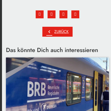
chevron_left
ZURÜCK
Das könnte Dich auch interessieren
BRB