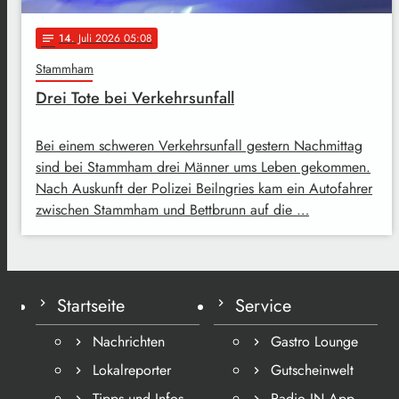
14
. Juli 2026 05:08
notes
Stammham
Drei Tote bei Verkehrsunfall
Bei einem schweren Verkehrsunfall gestern Nachmittag
sind bei Stammham drei Männer ums Leben gekommen.
Nach Auskunft der Polizei Beilngries kam ein Autofahrer
zwischen Stammham und Bettbrunn auf die …
Startseite
Service
Nachrichten
Gastro Lounge
Lokalreporter
Gutscheinwelt
Tipps und Infos
Radio IN App