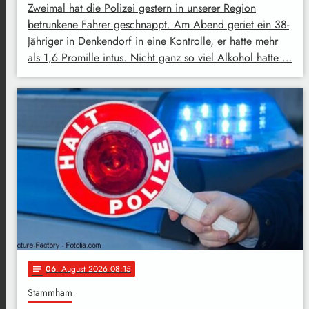
Zweimal hat die Polizei gestern in unserer Region
betrunkene Fahrer geschnappt. Am Abend geriet ein 38-
Jähriger in Denkendorf in eine Kontrolle, er hatte mehr
als 1,6 Promille intus. Nicht ganz so viel Alkohol hatte …
06
. August 2026 08:15
notes
Stammham