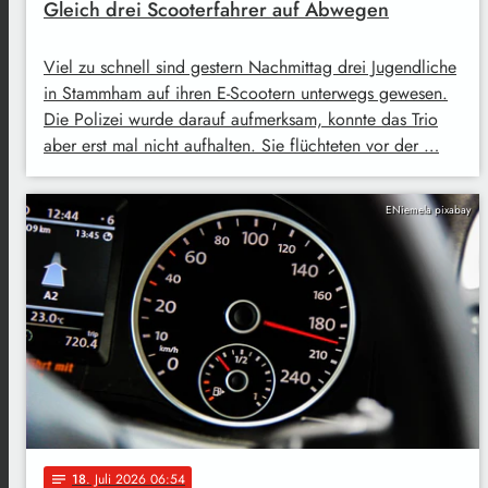
Gleich drei Scooterfahrer auf Abwegen
Viel zu schnell sind gestern Nachmittag drei Jugendliche
in Stammham auf ihren E-Scootern unterwegs gewesen.
Die Polizei wurde darauf aufmerksam, konnte das Trio
aber erst mal nicht aufhalten. Sie flüchteten vor der …
ENiemela pixabay
18
. Juli 2026 06:54
notes