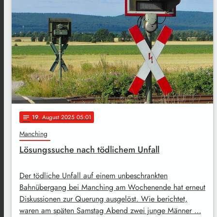
19
. August 2025 05:01
notes
Manching
Lösungssuche nach tödlichem Unfall
Der tödliche Unfall auf einem unbeschrankten
Bahnübergang bei Manching am Wochenende hat erneut
Diskussionen zur Querung ausgelöst. Wie berichtet,
waren am späten Samstag Abend zwei junge Männer …