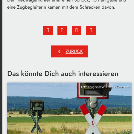
eine Zugbegleiterin kamen mit dem Schrecken davon.
chevron_left
ZURÜCK
Das könnte Dich auch interessieren
Foto: Raugeier@Wikimedia Commons