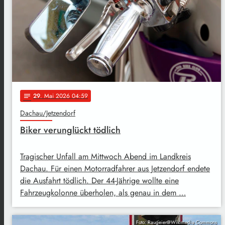
29
. Mai 2026 04:59
notes
Dachau/Jetzendorf
Biker verunglückt tödlich
Tragischer Unfall am Mittwoch Abend im Landkreis
Dachau. Für einen Motorradfahrer aus Jetzendorf endete
die Ausfahrt tödlich. Der 44-Jährige wollte eine
Fahrzeugkolonne überholen, als genau in dem …
Foto: Raugeier@Wikimedia Commons