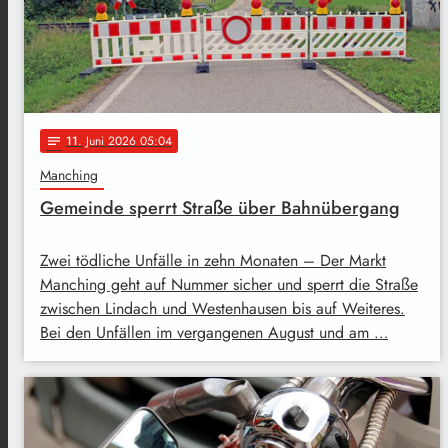
11
. Juni 2026 05:04
notes
Manching
Gemeinde sperrt Straße über Bahnübergang
Zwei tödliche Unfälle in zehn Monaten – Der Markt
Manching geht auf Nummer sicher und sperrt die Straße
zwischen Lindach und Westenhausen bis auf Weiteres.
Bei den Unfällen im vergangenen August und am …