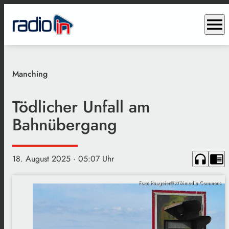
menu
Manching
Tödlicher Unfall am
Bahnübergang
headphones
chrome_reader_mode
18. August 2025
· 05:07 Uhr
Foto: Raugeier@Wikimedia Commons