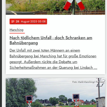
28
. August 2025 05:08
notes
Manching
Nach tödlichem Unfall - doch Schranken am
Bahnübergang
Der Unfall mit zwei toten Männern an einem
Bahnübergang bei Manching hat für große Emotionen
gesorgt. Außerdem rückte die Debatte um
Sicherheitsmaßnahmen an der Querung bei Lindach …
Foto: Markt Manching/ Foerster