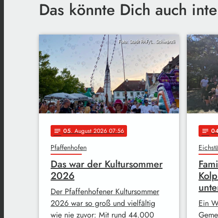
Das könnte Dich auch inte
Foto: Stadt PAF/L. Schwärzli
05
. August 2026 07:56
0
notes
notes
Pfaffenhofen
Eichstä
Das war der Kultursommer
Fami
2026
Kolp
unte
Der Pfaffenhofener Kultursommer
2026 war so groß und vielfältig
Ein W
wie nie zuvor: Mit rund 44.000
Gemei