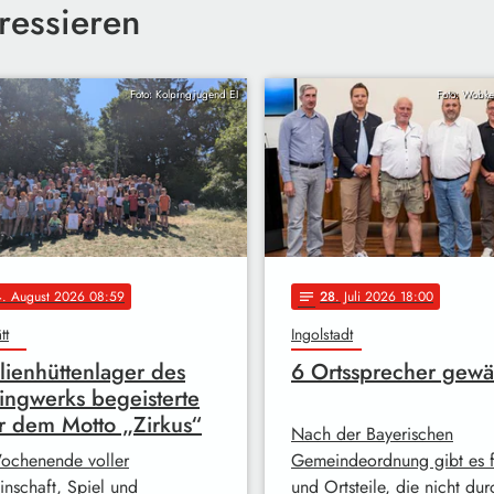
ressieren
Foto: Kolpingjugend EI
Foto: Wobker
4
. August 2026 08:59
28
. Juli 2026 18:00
notes
tt
Ingolstadt
lienhüttenlager des
6 Ortssprecher gewä
ingwerks begeisterte
r dem Motto „Zirkus“
Nach der Bayerischen
ochenende voller
Gemeindeordnung gibt es fü
nschaft, Spiel und
und Ortsteile, die nicht dur