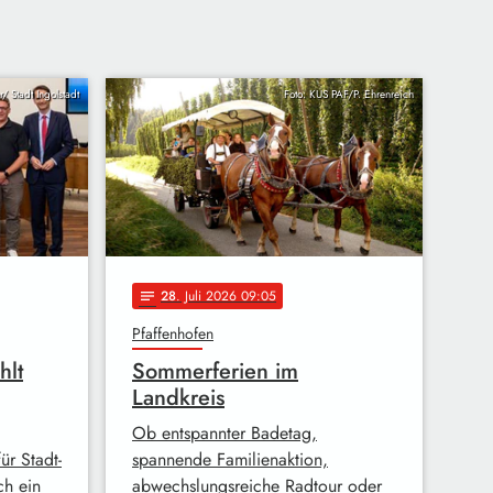
/ Stadt Ingolstadt
Foto: KUS PAF/P. Ehrenreich
28
. Juli 2026 09:05
notes
Pfaffenhofen
hlt
Sommerferien im
Landkreis
Ob entspannter Badetag,
r Stadt-
spannende Familienaktion,
ch ein
abwechslungsreiche Radtour oder