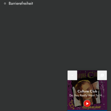
Barrierefreiheit
expand_more
library_music
Culture Club
Do You Really Want To Hurt Me
play_arrow