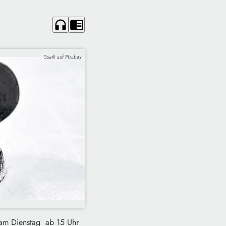
headphones
chrome_reader_mode
Soerli auf Pixabay
t am Dienstag ab 15 Uhr