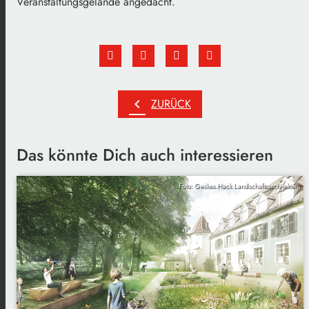
Veranstaltungsgelände angedacht.
chevron_left
ZURÜCK
Das könnte Dich auch interessieren
Foto: Geskes.Hack Landschaftsarchitekten