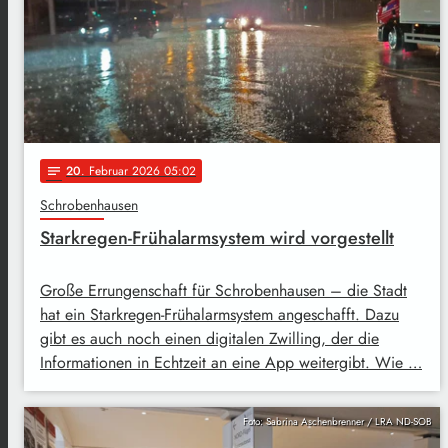
20
. Februar 2026 05:02
notes
Schrobenhausen
Starkregen-Frühalarmsystem wird vorgestellt
Große Errungenschaft für Schrobenhausen – die Stadt
hat ein Starkregen-Frühalarmsystem angeschafft. Dazu
gibt es auch noch einen digitalen Zwilling, der die
Informationen in Echtzeit an eine App weitergibt. Wie …
Foto: Sabrina Aschenbrenner / LRA ND-SOB