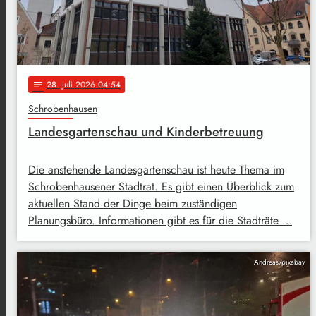
28
. Juli 2026 04:54
notes
Schrobenhausen
Landesgartenschau und Kinderbetreuung
Die anstehende Landesgartenschau ist heute Thema im
Schrobenhausener Stadtrat. Es gibt einen Überblick zum
aktuellen Stand der Dinge beim zuständigen
Planungsbüro. Informationen gibt es für die Stadträte …
Andreas/pixabay