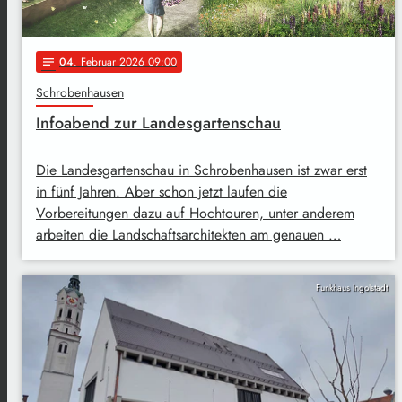
04
. Februar 2026 09:00
notes
Schrobenhausen
Infoabend zur Landesgartenschau
Die Landesgartenschau in Schrobenhausen ist zwar erst
in fünf Jahren. Aber schon jetzt laufen die
Vorbereitungen dazu auf Hochtouren, unter anderem
arbeiten die Landschaftsarchitekten am genauen …
Funkhaus Ingolstadt