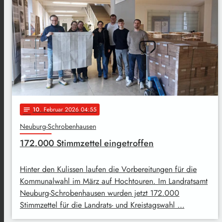
10
. Februar 2026 04:55
notes
Neuburg-Schrobenhausen
172.000 Stimmzettel eingetroffen
Hinter den Kulissen laufen die Vorbereitungen für die
Kommunalwahl im März auf Hochtouren. Im Landratsamt
Neuburg-Schrobenhausen wurden jetzt 172.000
Stimmzettel für die Landrats- und Kreistagswahl …