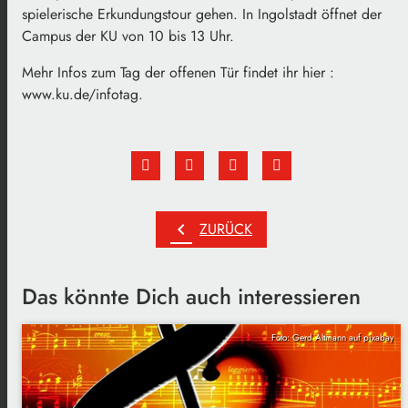
spielerische Erkundungstour gehen. In Ingolstadt öffnet der
Campus der KU von 10 bis 13 Uhr.
Mehr Infos zum Tag der offenen Tür findet ihr hier :
www.ku.de/infotag.
chevron_left
ZURÜCK
Das könnte Dich auch interessieren
Foto: Gerd Altmann auf pixabay