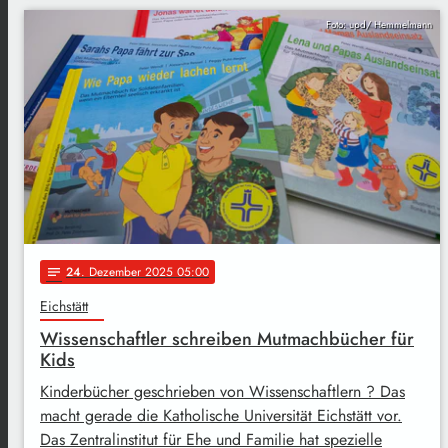
Foto: upd/ Hemmelmann
24
. Dezember 2025 05:00
notes
Eichstätt
Wissenschaftler schreiben Mutmachbücher für
Kids
Kinderbücher geschrieben von Wissenschaftlern ? Das
macht gerade die Katholische Universität Eichstätt vor.
Das Zentralinstitut für Ehe und Familie hat spezielle