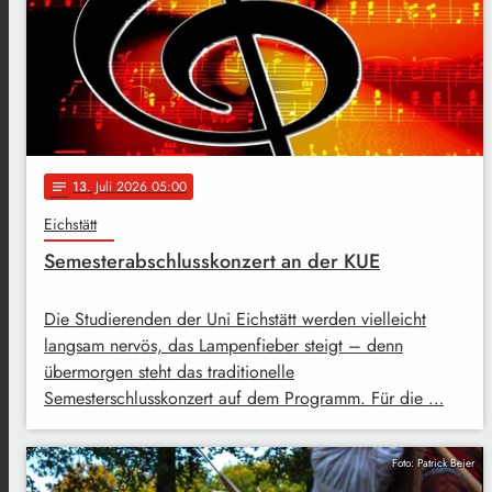
13
. Juli 2026 05:00
notes
Eichstätt
Semesterabschlusskonzert an der KUE
Die Studierenden der Uni Eichstätt werden vielleicht
langsam nervös, das Lampenfieber steigt – denn
übermorgen steht das traditionelle
Semesterschlusskonzert auf dem Programm. Für die …
Foto: Patrick Beier