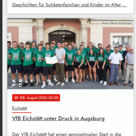
Geschichten für Soldatenfamilien und Kinder im Alter …
Foto: Oliver Scholtyssek
05
. August 2026 05:00
notes
Eichstätt
VfB Eichstätt unter Druck in Augsburg
Der VfB Eichstätt hat einen semioptimalen Start in die