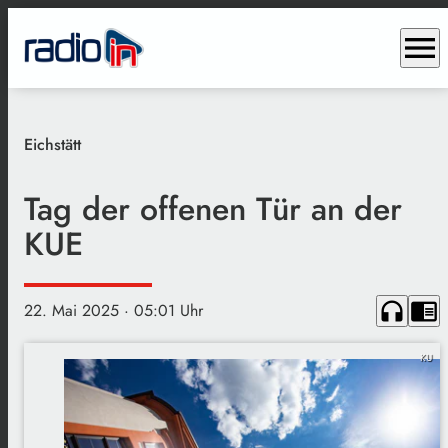
menu
Eichstätt
Tag der offenen Tür an der
KUE
headphones
chrome_reader_mode
22. Mai 2025
· 05:01 Uhr
KU