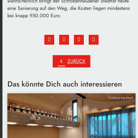
wahrscheinlich bringt der Schrobenhausener Stadtrat heute
eine Sanierung auf den Weg, die Kosten liegen mindestens
bei knapp 950.000 Euro.
chevron_left
ZURÜCK
Das könnte Dich auch interessieren
Funkhaus Ingolstadt