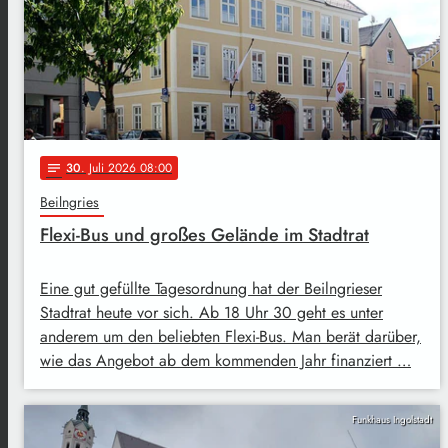
30
. Juli 2026 08:00
notes
Beilngries
Flexi-Bus und großes Gelände im Stadtrat
Eine gut gefüllte Tagesordnung hat der Beilngrieser
Stadtrat heute vor sich. Ab 18 Uhr 30 geht es unter
anderem um den beliebten Flexi-Bus. Man berät darüber,
wie das Angebot ab dem kommenden Jahr finanziert …
Funkhaus Ingolstadt