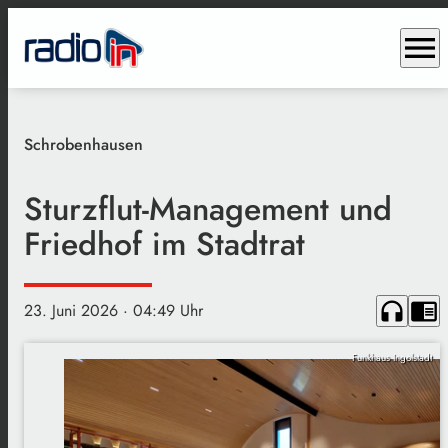
menu
Schrobenhausen
Sturzflut-Management und
Friedhof im Stadtrat
headphones
chrome_reader_mode
23. Juni 2026
· 04:49 Uhr
Funkhaus Ingolstadt