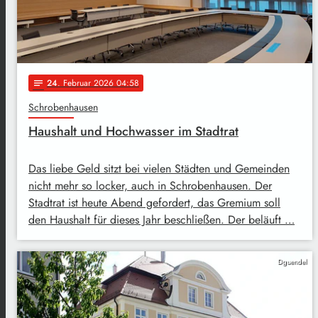
24
. Februar 2026 04:58
notes
Schrobenhausen
Haushalt und Hochwasser im Stadtrat
Das liebe Geld sitzt bei vielen Städten und Gemeinden
nicht mehr so locker, auch in Schrobenhausen. Der
Stadtrat ist heute Abend gefordert, das Gremium soll
den Haushalt für dieses Jahr beschließen. Der beläuft …
Dguendel