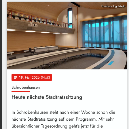
Funkhaus Ingolstadt
19
. Mai 2026 04:53
notes
Schrobenhausen
Heute nächste Stadtratssitzung
In Schrobenhausen steht nach einer Woche schon die
nächste Stadtratssitzung auf dem Programm. Mit sehr
übersichtlicher Tagesordnung geht’s jetzt für die