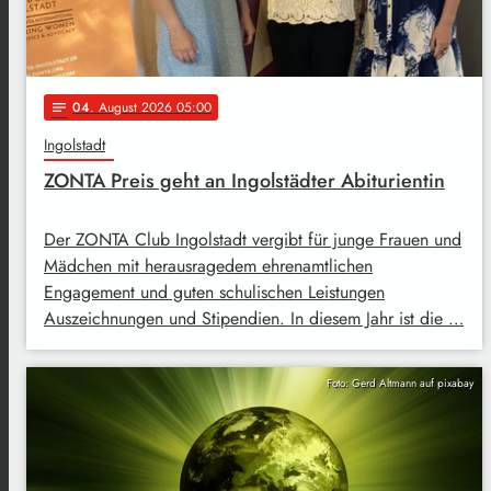
04
. August 2026 05:00
notes
Ingolstadt
ZONTA Preis geht an Ingolstädter Abiturientin
Der ZONTA Club Ingolstadt vergibt für junge Frauen und
Mädchen mit herausragedem ehrenamtlichen
Engagement und guten schulischen Leistungen
Auszeichnungen und Stipendien. In diesem Jahr ist die …
Foto: Gerd Altmann auf pixabay