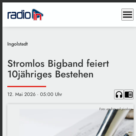
menu
Ingolstadt
Stromlos Bigband feiert
10jähriges Bestehen
headphones
chrome_reader_mode
12. Mai 2026
· 05:00 Uhr
Foto: xrayfoto auf pixabay