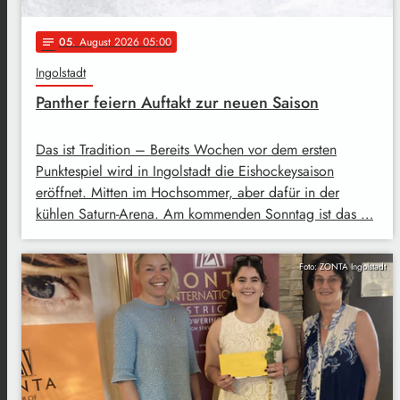
05
. August 2026 05:00
notes
Ingolstadt
Panther feiern Auftakt zur neuen Saison
Das ist Tradition – Bereits Wochen vor dem ersten
Punktespiel wird in Ingolstadt die Eishockeysaison
eröffnet. Mitten im Hochsommer, aber dafür in der
kühlen Saturn-Arena. Am kommenden Sonntag ist das …
Foto: ZONTA Ingolstadt