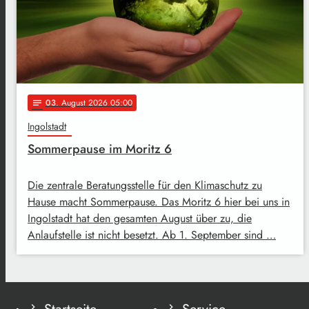
03
. August 2026 05:00
notes
Ingolstadt
Sommerpause im Moritz 6
Die zentrale Beratungsstelle für den Klimaschutz zu
Hause macht Sommerpause. Das Moritz 6 hier bei uns in
Ingolstadt hat den gesamten August über zu, die
Anlaufstelle ist nicht besetzt. Ab 1. September sind …