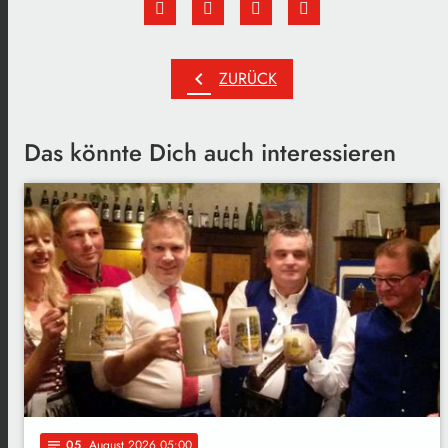
chevron_left
ZURÜCK
Das könnte Dich auch interessieren
05
. August 2026 05:00
notes