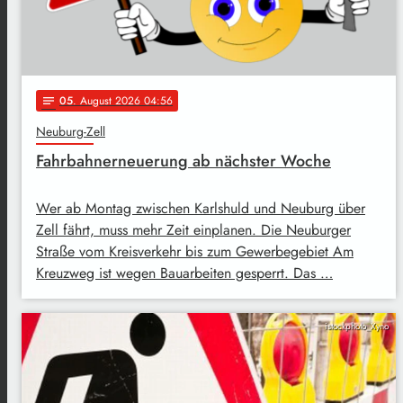
05
. August 2026 04:56
notes
Neuburg-Zell
Fahrbahnerneuerung ab nächster Woche
Wer ab Montag zwischen Karlshuld und Neuburg über
Zell fährt, muss mehr Zeit einplanen. Die Neuburger
Straße vom Kreisverkehr bis zum Gewerbegebiet Am
Kreuzweg ist wegen Bauarbeiten gesperrt. Das …
istockphoto_Xyno