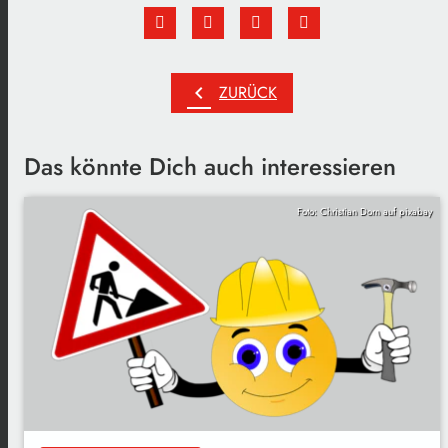
chevron_left
ZURÜCK
Das könnte Dich auch interessieren
Foto: Christian Dorn auf pixabay