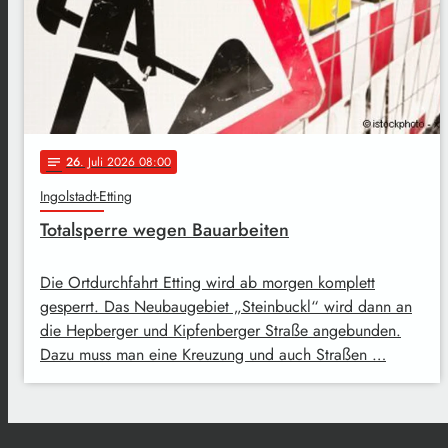
26
. Juli 2026 08:00
notes
Ingolstadt-Etting
Totalsperre wegen Bauarbeiten
Die Ortdurchfahrt Etting wird ab morgen komplett
gesperrt. Das Neubaugebiet „Steinbuckl“ wird dann an
die Hepberger und Kipfenberger Straße angebunden.
Dazu muss man eine Kreuzung und auch Straßen …