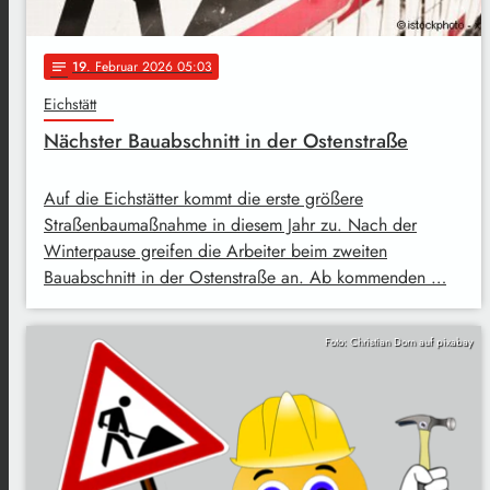
19
. Februar 2026 05:03
notes
Eichstätt
Nächster Bauabschnitt in der Ostenstraße
Auf die Eichstätter kommt die erste größere
Straßenbaumaßnahme in diesem Jahr zu. Nach der
Winterpause greifen die Arbeiter beim zweiten
Bauabschnitt in der Ostenstraße an. Ab kommenden …
Foto: Christian Dorn auf pixabay