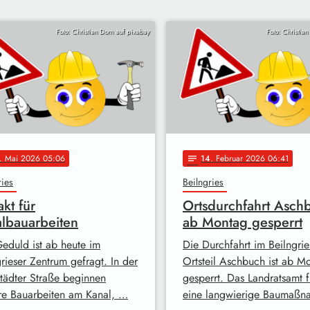
Foto: Christian Dorn auf pixabay
Foto: Christia
. Mai 2026 05:06
14
. Februar 2026 06:41
notes
ries
Beilngries
akt für
Ortsdurchfahrt Asch
lbauarbeiten
ab Montag gesperrt
Geduld ist ab heute im
Die Durchfahrt im Beilngrie
rieser Zentrum gefragt. In der
Ortsteil Aschbuch ist ab M
städter Straße beginnen
gesperrt. Das Landratsamt f
re Bauarbeiten am Kanal, …
eine langwierige Baumaß