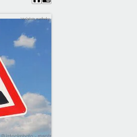
istockphoto_manfredxy