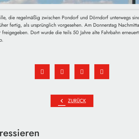
alle, die regelmäßig zwischen Pondorf und Dörndorf unterwegs sin
rüher fertig, als ursprünglich vorgesehen. Am Donnerstag Nachmitt
 freigegeben. Dort wurde die teils 50 Jahre alte Fahrbahn erneuert
o.
chevron_left
ZURÜCK
ressieren