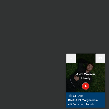
expand_more
library_music
Alex Warren
Eternity
play_arrow
equalizer
ON AIR
RADIO IN Morgenteam
mit Ferry und Sophia