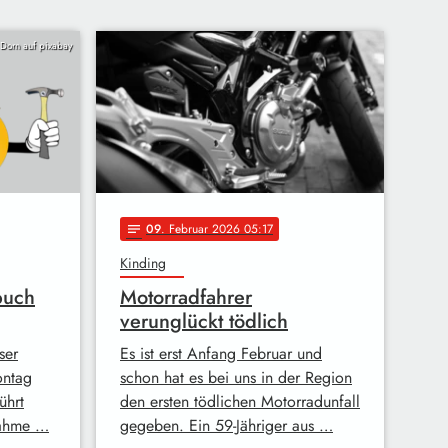
n Dorn auf pixabay
09
. Februar 2026 05:17
notes
Kinding
buch
Motorradfahrer
verunglückt tödlich
ser
Es ist erst Anfang Februar und
ontag
schon hat es bei uns in der Region
ührt
den ersten tödlichen Motorradunfall
nahme …
gegeben. Ein 59-Jähriger aus …