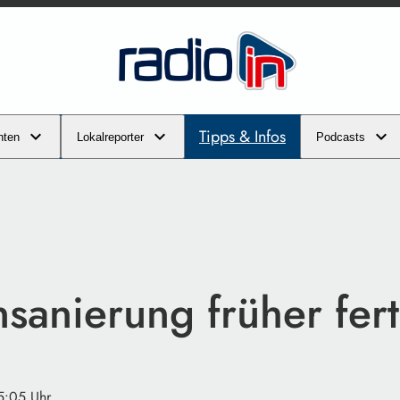
Tipps & Infos
hten
Lokalreporter
Podcasts
sanierung früher fert
5:05 Uhr