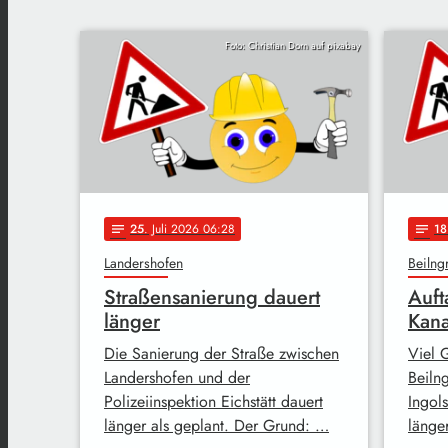
Foto: Christian Dorn auf pixabay
25
. Juli 2026 06:28
18
notes
notes
Landershofen
Beilng
Straßensanierung dauert
Auft
länger
Kana
Die Sanierung der Straße zwischen
Viel 
Landershofen und der
Beilng
Polizeiinspektion Eichstätt dauert
Ingol
länger als geplant. Der Grund: …
länge