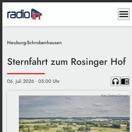
menu
Neuburg-Schrobenhausen
Sternfahrt zum Rosinger Hof
headphones
chrome_reader_mode
06. Juli 2026
· 05:00 Uhr
Foto: Dietmar Denger