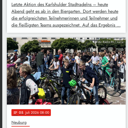
Letzte Aktion des Karlshulder Stadtradelns – heute
Abend geht es ab in den Biergarten. Dort werden heute
die erfolgreichsten Teilnehmerinnen und Teilnehmer und
die fleißigsten Teams ausgezeichnet. Auf das Ergebnis …
Foto: Radio IN / Lucia
05
. Juli 2026 08:00
notes
Neuburg