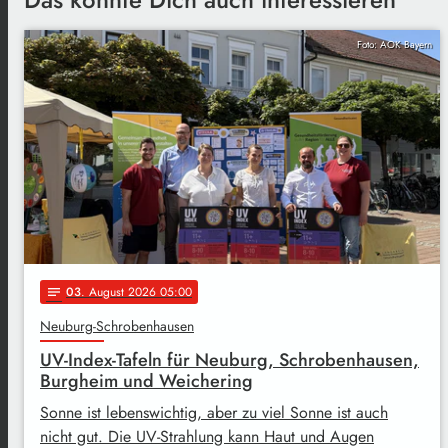
Foto: AOK Bayern
03
. August 2026 05:00
notes
Neuburg-Schrobenhausen
UV-Index-Tafeln für Neuburg, Schrobenhausen,
Burgheim und Weichering
Sonne ist lebenswichtig, aber zu viel Sonne ist auch
nicht gut. Die UV-Strahlung kann Haut und Augen