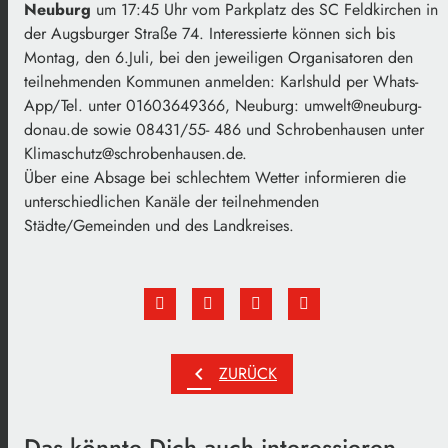
Neuburg
um 17:45 Uhr vom Parkplatz des SC Feldkirchen in
der Augsburger Straße 74. Interessierte können sich bis
Montag, den 6.Juli, bei den jeweiligen Organisatoren den
teilnehmenden Kommunen anmelden: Karlshuld per Whats-
App/Tel. unter 01603649366, Neuburg: umwelt@neuburg-
donau.de sowie 08431/55- 486 und Schrobenhausen unter
Klimaschutz@schrobenhausen.de.
Über eine Absage bei schlechtem Wetter informieren die
unterschiedlichen Kanäle der teilnehmenden
Städte/Gemeinden und des Landkreises.
chevron_left
ZURÜCK
Das könnte Dich auch interessieren