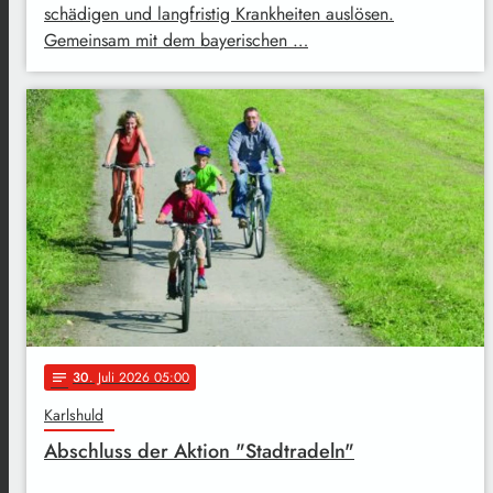
schädigen und langfristig Krankheiten auslösen.
Gemeinsam mit dem bayerischen …
30
. Juli 2026 05:00
notes
Karlshuld
Abschluss der Aktion "Stadtradeln"