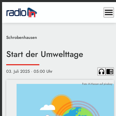
menu
Schrobenhausen
Start der Umwelttage
headphones
chrome_reader_mode
03. Juli 2025
· 05:00 Uhr
Foto: M.Hassan auf pixabay