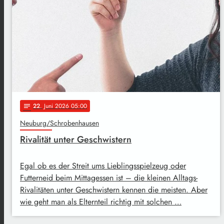
22
. Juni 2026 05:00
notes
Neuburg/Schrobenhausen
Rivalität unter Geschwistern
Egal ob es der Streit ums Lieblingsspielzeug oder
Futterneid beim Mittagessen ist – die kleinen Alltags-
Rivalitäten unter Geschwistern kennen die meisten. Aber
wie geht man als Elternteil richtig mit solchen …