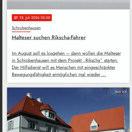
13
. Juli 2026 05:00
notes
Schrobenhausen
Malteser suchen Rikscha-Fahrer
Im August soll es losgehen – dann wollen die Malteser
in Schrobenhausen mit dem Projekt „Rikscha“ starten.
Der Hilfsdienst will es Menschen mit eingeschränkter
Bewegungsfähigkeit ermöglichen mal wieder …
Stadt SOB