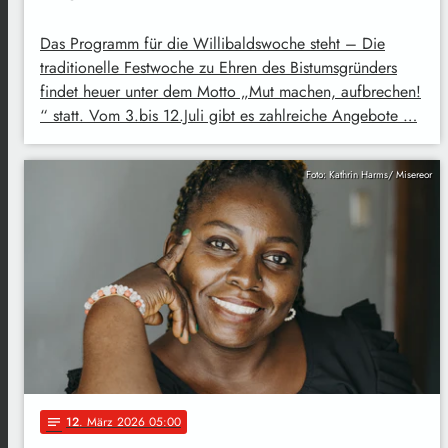
Das Programm für die Willibaldswoche steht – Die
traditionelle Festwoche zu Ehren des Bistumsgründers
findet heuer unter dem Motto „Mut machen, aufbrechen!
“ statt. Vom 3.bis 12.Juli gibt es zahlreiche Angebote …
Foto: Kathrin Harms/ Misereor
12
. März 2026 05:00
notes