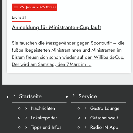
26
. Januar 2026 05:00
notes
Eichstätt
Anmeldung für Ministranten-Cup läuft
Sie tauschen die Messgewänder gegen Sportoutfit – die
fußballbegeisterten Ministrantinnen und Ministranten im
Bistum freuen sich schon wieder auf den Willibalds-Cup.
Der wird am Samstag, den 7.März im …
Startseite
Service
Nachrichten
Gastro Lounge
Lokalreporter
Gutscheinwelt
Tipps und Infos
Radio IN App