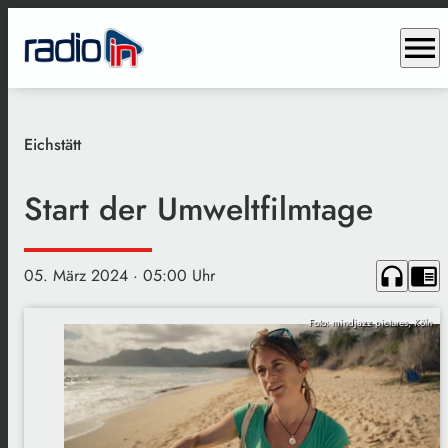
menu
Eichstätt
Start der Umweltfilmtage
headphones
chrome_reader_mode
05. März 2024
· 05:00 Uhr
Foto: mindjazz pictures, Köln