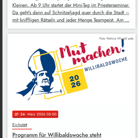
Kleinen. Ab 9 Uhr startet der Mini-Tag im Priesterseminar.
Da geht’s dann auf Schnitzeljagd quer durch die Stadt –
mit kniffligen Rätseln und jeder Menge Teamgeist. Am …
Foto: Patricia Wissel/ pde
24
. März 2026 05:00
notes
Eichstätt
Programm für Willibaldswoche steht