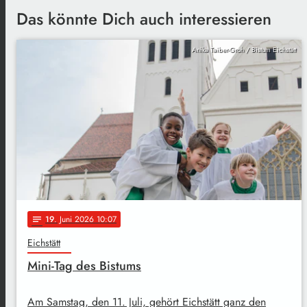
Das könnte Dich auch interessieren
Anika Taiber-Groh / Bistum Eichstätt
19
. Juni 2026 10:07
notes
Eichstätt
Mini-Tag des Bistums
Am Samstag, den 11. Juli, gehört Eichstätt ganz den